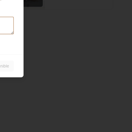
local
nible