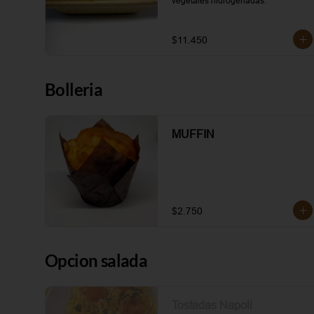
vegetales hidrogenadas.
$11.450
Bolleria
MUFFIN
$2.750
Opcion salada
Tostadas Napoli