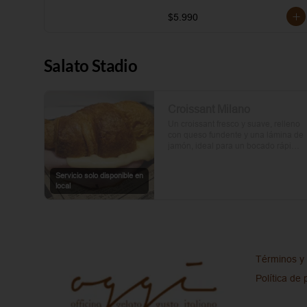
$5.990
Salato Stadio
Croissant Milano
Un croissant fresco y suave, relleno 
con queso fundente y una lámina de 
jamón, ideal para un bocado rápido 
y delicioso.
Servicio solo disponible en
local
Términos y 
Política de 