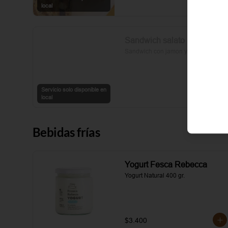
sal y pimienta completan esta 
local
delicia.
Sandwich salato
Sandwich con jamon y queso
Servicio solo disponible en
local
Bebidas frías
Yogurt Fesca Rebecca
Yogurt Natural 400 gr.
$3.400