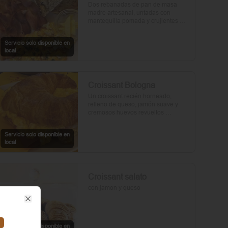
Dos rebanadas de pan de masa 
madre artesanal, untadas con 
mantequilla pomada y crujientes 
rebanadas de tocino. Dos huevos 
frescos y con un toque de perejil, sal 
Servicio solo disponible en
y pimienta.
local
Croissant Bologna
Un croissant recién horneado, 
relleno de queso, jamón suave y 
cremosos huevos revueltos 
sazonados con sal y pimienta, 
preparados con un toque de aceite 
Servicio solo disponible en
de oliva.
local
Croissant salato
con jamon y queso
Close
Servicio solo disponible en