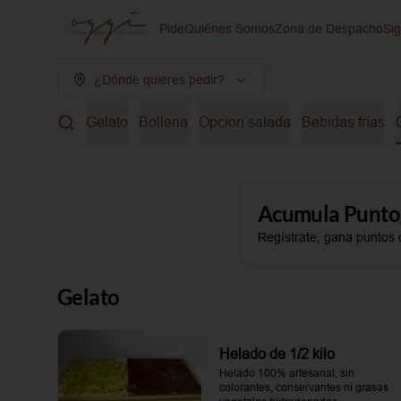
Pide
Quiénes Somos
Zona de Despacho
Si
¿Dónde quieres pedir?
Gelato
Bolleria
Opcion salada
Bebidas frías
Acumula
Punto
Regístrate, gana puntos 
Gelato
Helado de 1/2 kilo
Helado 100% artesanal, sin 
colorantes, conservantes ni grasas 