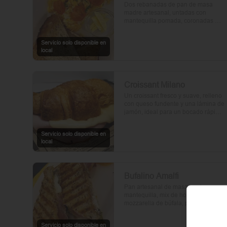
Dos rebanadas de pan de masa 
madre artesanal, untadas con 
mantequilla pomada, coronadas 
con huevos frescos y tomates cherry 
asados al aceite de oliva. Un toque 
Servicio solo disponible en
de perejil fresco, sal y pimienta.
local
Croissant Milano
Un croissant fresco y suave, relleno 
con queso fundente y una lámina de 
jamón, ideal para un bocado rápido 
y delicioso.
Servicio solo disponible en
local
Bufalino Amalfi
Pan artesanal de masa madre con 
mantequilla, mix de hojas verdes, 
mozzarella de búfala, prosciutto y 
crema de tomates cherry. Un toque 
de vinagre, aceite de oliva, orégano, 
Servicio solo disponible en