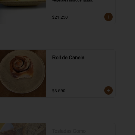
vegetales hidrogenadas.
$21.250
Roll de Canela
$3.590
Tostadas Como