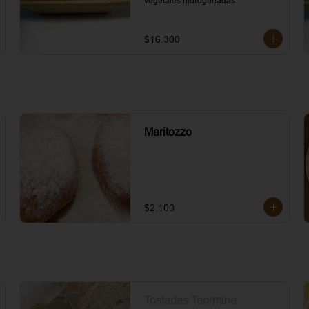
vegetales hidrogenadas.
$16.300
Maritozzo
$2.100
Tostadas Taormina