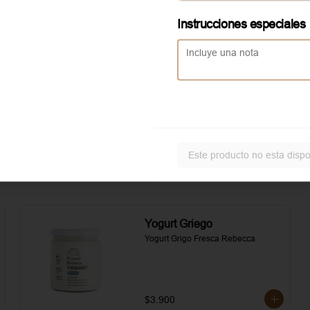
asados. Todo realzado con 
local
mayonesa al romero, sal, pimienta y 
Instrucciones especiales
un toque de aceite de oliva.
Aggiunta Huevo revuelto
Servicio solo disponible en
local
Este producto no esta dispo
Yogurt Griego
Yogurt Grigo Fresca Rebecca
$3.900