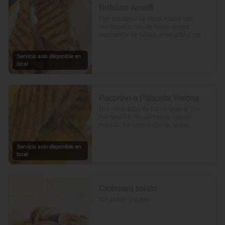
Bufalino Amalfi
Pan artesanal de masa madre con 
mantequilla, mix de hojas verdes, 
mozzarella de búfala, prosciutto y crema 
de tomates cherry. Un toque de vinagre, 
aceite de oliva, orégano, sal y pimienta 
Servicio solo disponible en
completan esta delicia.
local
Pecorino e Pancetta Verona
Dos rebanadas de pan artesanal con 
mantequilla, rúcula fresca, cebolla 
morada, panceta crujiente, queso 
pecorino y tomates cherry asados. Todo 
realzado con mayonesa al romero, sal, 
Servicio solo disponible en
pimienta y un toque de aceite de oliva.
local
Croissant salato
con jamon y queso