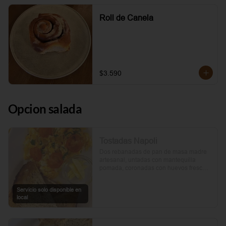
Roll de Canela
$3.590
Opcion salada
Tostadas Napoli
Dos rebanadas de pan de masa madre 
artesanal, untadas con mantequilla 
pomada, coronadas con huevos frescos 
y tomates cherry asados al aceite de 
oliva. Un toque de perejil fresco, sal y 
Servicio solo disponible en
pimienta.
local