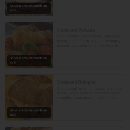
Servicio solo disponible en
local
Croissant Venezia
Un croissant suave y dorado, relleno de 
queso, jamón fresco, crujiente lechuga y 
jugosas rebanadas de tomate. Perfecto 
para comenzar el día.
Servicio solo disponible en
local
Croissant Bologna
Un croissant recién horneado, relleno de 
queso, jamón suave y cremosos huevos 
revueltos sazonados con sal y pimienta, 
preparados con un toque de aceite de 
oliva.
Servicio solo disponible en
local