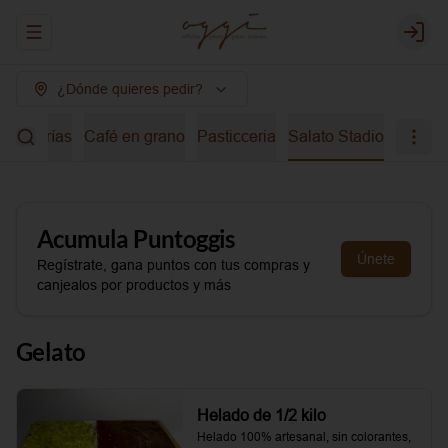
Abrir menu de navegación
Login
¿Dónde quieres pedir?
bidas frías
Café en grano
Pasticceria
Salato Stadio
Acumula
Puntoggis
Únete
Regístrate, gana puntos con tus compras y
canjealos por productos y más
Gelato
Helado de 1/2 kilo
Helado 100% artesanal, sin colorantes, 