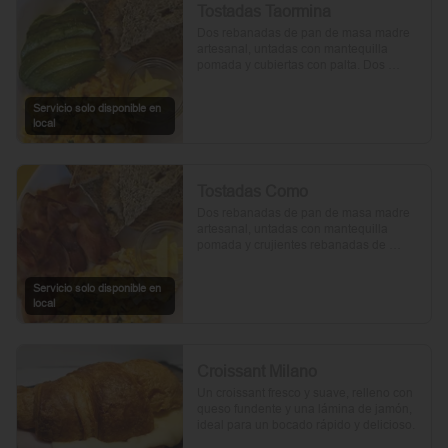
Tostadas Taormina
Dos rebanadas de pan de masa madre 
artesanal, untadas con mantequilla 
pomada y cubiertas con palta. Dos 
huevos frescos y un toque de perejil 
picado, mientras el aceite de oliva, la sal 
Servicio solo disponible en
y la pimienta realzan su sabor natural.
local
Tostadas Como
Dos rebanadas de pan de masa madre 
artesanal, untadas con mantequilla 
pomada y crujientes rebanadas de 
tocino. Dos huevos frescos y con un 
toque de perejil, sal y pimienta.
Servicio solo disponible en
local
Croissant Milano
Un croissant fresco y suave, relleno con 
queso fundente y una lámina de jamón, 
ideal para un bocado rápido y delicioso.