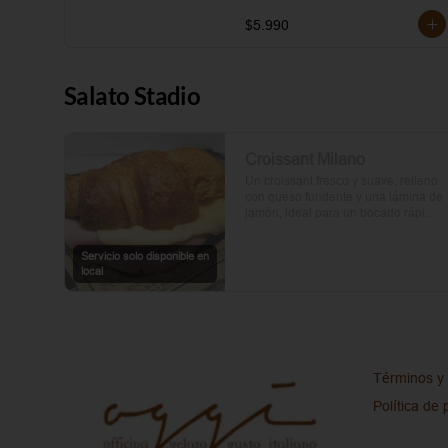
$5.990
Salato Stadio
Croissant Milano
Un croissant fresco y suave, relleno 
con queso fundente y una lámina de 
jamón, ideal para un bocado rápido 
y delicioso.
Servicio solo disponible en
local
Términos y 
Política de 