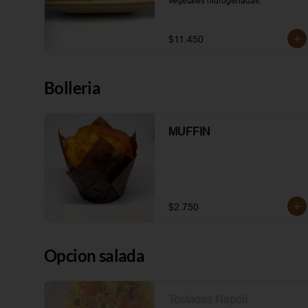
vegetales hidrogenadas.
$11.450
Bolleria
MUFFIN
$2.750
Opcion salada
Tostadas Napoli