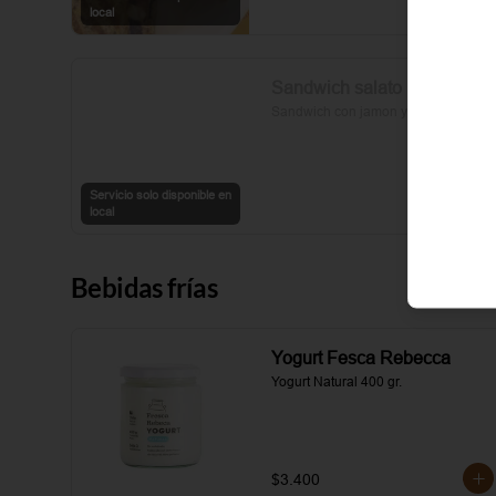
sal y pimienta completan esta 
local
delicia.
Sandwich salato
Sandwich con jamon y queso
Servicio solo disponible en
local
Bebidas frías
Yogurt Fesca Rebecca
Yogurt Natural 400 gr.
$3.400