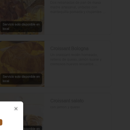
Dos rebanadas de pan de masa 
madre artesanal, untadas con 
mantequilla pomada y crujientes 
rebanadas de tocino. Dos huevos 
frescos y con un toque de perejil, sal 
Servicio solo disponible en
y pimienta.
local
Croissant Bologna
Un croissant recién horneado, 
relleno de queso, jamón suave y 
cremosos huevos revueltos 
sazonados con sal y pimienta, 
preparados con un toque de aceite 
Servicio solo disponible en
de oliva.
local
Croissant salato
con jamon y queso
Close
Servicio solo disponible en