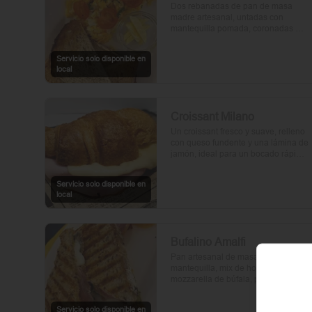
Dos rebanadas de pan de masa 
madre artesanal, untadas con 
mantequilla pomada, coronadas 
con huevos frescos y tomates cherry 
asados al aceite de oliva. Un toque 
Servicio solo disponible en
de perejil fresco, sal y pimienta.
local
Croissant Milano
Un croissant fresco y suave, relleno 
con queso fundente y una lámina de 
jamón, ideal para un bocado rápido 
y delicioso.
Servicio solo disponible en
local
Bufalino Amalfi
Pan artesanal de masa madre con 
mantequilla, mix de hojas verdes, 
mozzarella de búfala, prosciutto y 
crema de tomates cherry. Un toque 
de vinagre, aceite de oliva, orégano, 
Servicio solo disponible en