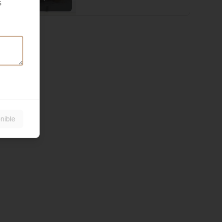
s
local
nible