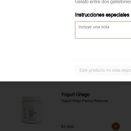
Gelato entre dos galletone
asados. Todo realzado con 
local
mayonesa al romero, sal, pimienta y 
un toque de aceite de oliva.
Instrucciones especiales
Aggiunta Huevo revuelto
Servicio solo disponible en
local
Este producto no esta dispo
Yogurt Griego
Yogurt Grigo Fresca Rebecca
$3.900