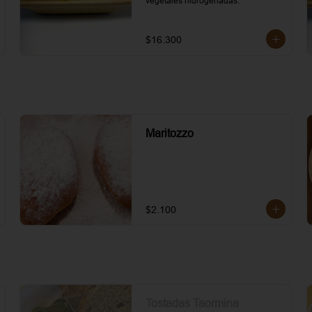
vegetales hidrogenadas.
$16.300
Maritozzo
$2.100
Tostadas Taormina