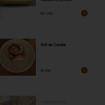
vegetales hidrogenadas.
$21.250
Roll de Canela
$3.590
Tostadas Como