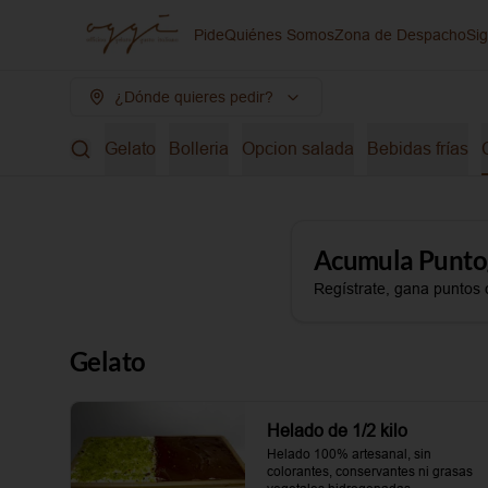
Pide
Quiénes Somos
Zona de Despacho
Si
¿Dónde quieres pedir?
Gelato
Bolleria
Opcion salada
Bebidas frías
Acumula
Punto
Regístrate, gana puntos 
Gelato
Helado de 1/2 kilo
Helado 100% artesanal, sin 
colorantes, conservantes ni grasas 