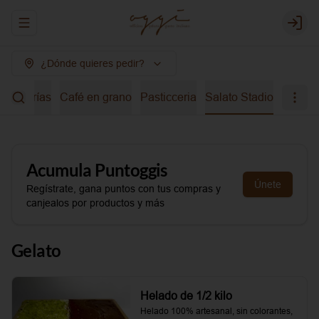
Abrir menu de navegación
Login
¿Dónde quieres pedir?
bidas frías
Café en grano
Pasticceria
Salato Stadio
Acumula
Puntoggis
Únete
Regístrate, gana puntos con tus compras y
canjealos por productos y más
Gelato
Helado de 1/2 kilo
Helado 100% artesanal, sin colorantes, 