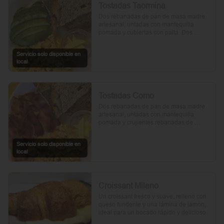
Tostadas Taormina
Dos rebanadas de pan de masa madre 
artesanal, untadas con mantequilla 
pomada y cubiertas con palta. Dos 
huevos frescos y un toque de perejil 
picado, mientras el aceite de oliva, la sal 
Servicio solo disponible en
y la pimienta realzan su sabor natural.
local
Tostadas Como
Dos rebanadas de pan de masa madre 
artesanal, untadas con mantequilla 
pomada y crujientes rebanadas de 
tocino. Dos huevos frescos y con un 
toque de perejil, sal y pimienta.
Servicio solo disponible en
local
Croissant Milano
Un croissant fresco y suave, relleno con 
queso fundente y una lámina de jamón, 
ideal para un bocado rápido y delicioso.