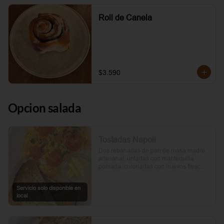
Roll de Canela
$3.590
Opcion salada
Tostadas Napoli
Dos rebanadas de pan de masa madre 
artesanal, untadas con mantequilla 
pomada, coronadas con huevos frescos 
y tomates cherry asados al aceite de 
oliva. Un toque de perejil fresco, sal y 
Servicio solo disponible en
pimienta.
local