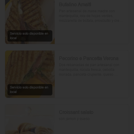
Bufalino Amalfi
Pan artesanal de masa madre con 
mantequilla, mix de hojas verdes, 
mozzarella de búfala, prosciutto y crema 
de tomates cherry. Un toque de vinagre, 
aceite de oliva, orégano, sal y pimienta 
Servicio solo disponible en
completan esta delicia.
local
Pecorino e Pancetta Verona
Dos rebanadas de pan artesanal con 
mantequilla, rúcula fresca, cebolla 
morada, panceta crujiente, queso 
pecorino y tomates cherry asados. Todo 
realzado con mayonesa al romero, sal, 
Servicio solo disponible en
pimienta y un toque de aceite de oliva.
local
Croissant salato
con jamon y queso