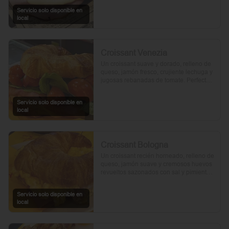
Servicio solo disponible en
local
Croissant Venezia
Un croissant suave y dorado, relleno de 
queso, jamón fresco, crujiente lechuga y 
jugosas rebanadas de tomate. Perfecto 
para comenzar el día.
Servicio solo disponible en
local
Croissant Bologna
Un croissant recién horneado, relleno de 
queso, jamón suave y cremosos huevos 
revueltos sazonados con sal y pimienta, 
preparados con un toque de aceite de 
oliva.
Servicio solo disponible en
local