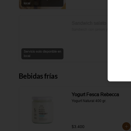
sal y pimienta completan esta 
local
delicia.
Sandwich salato
Sandwich con jamon y queso
Servicio solo disponible en
local
Bebidas frías
Yogurt Fesca Rebecca
Yogurt Natural 400 gr.
$3.400