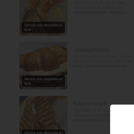
Dos rebanadas de pan de masa 
madre artesanal, untadas con 
mantequilla pomada, coronadas 
con huevos frescos y tomates cherry 
asados al aceite de oliva. Un toque 
Servicio solo disponible en
de perejil fresco, sal y pimienta.
local
Croissant Milano
Un croissant fresco y suave, relleno 
con queso fundente y una lámina de 
jamón, ideal para un bocado rápido 
y delicioso.
Servicio solo disponible en
local
Bufalino Amalfi
Pan artesanal de masa madre con 
mantequilla, mix de hojas verdes, 
mozzarella de búfala, prosciutto y 
crema de tomates cherry. Un toque 
de vinagre, aceite de oliva, orégano, 
Servicio solo disponible en