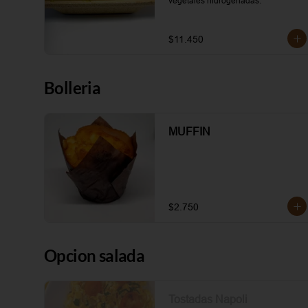
vegetales hidrogenadas.
$11.450
Bolleria
MUFFIN
$2.750
Opcion salada
Tostadas Napoli