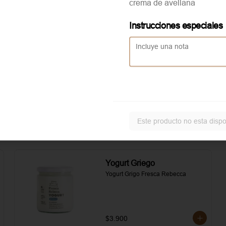
crema de avellana
asados. Todo realzado con 
local
mayonesa al romero, sal, pimienta y 
un toque de aceite de oliva.
Instrucciones especiales
Aggiunta Huevo revuelto
Servicio solo disponible en
local
Este producto no esta dispo
Yogurt Griego
Yogurt Grigo Fresca Rebecca
$3.900