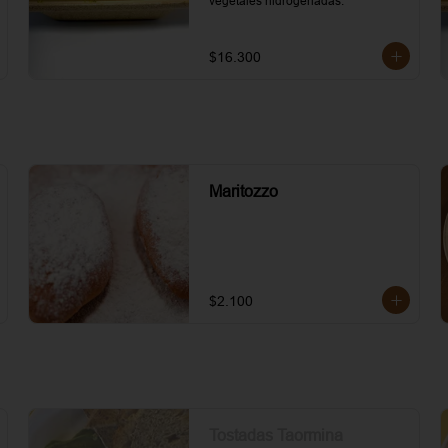
vegetales hidrogenadas.
$16.300
Maritozzo
$2.100
Tostadas Taormina