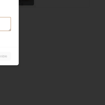
local
nible