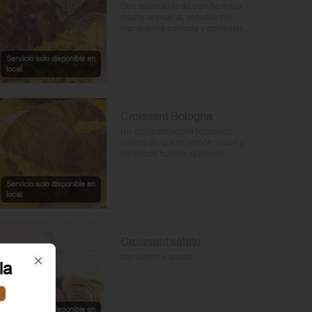
Dos rebanadas de pan de masa 
madre artesanal, untadas con 
mantequilla pomada y crujientes 
rebanadas de tocino. Dos huevos 
frescos y con un toque de perejil, sal 
Servicio solo disponible en
y pimienta.
local
Croissant Bologna
Un croissant recién horneado, 
relleno de queso, jamón suave y 
cremosos huevos revueltos 
sazonados con sal y pimienta, 
preparados con un toque de aceite 
Servicio solo disponible en
de oliva.
local
Croissant salato
con jamon y queso
la
Close
Servicio solo disponible en