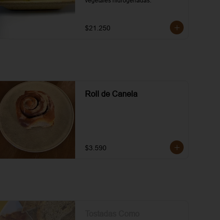
vegetales hidrogenadas.
$21.250
Roll de Canela
$3.590
Tostadas Como