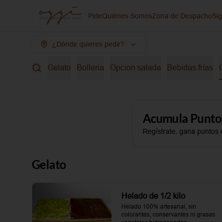
Pide
Quiénes Somos
Zona de Despacho
Si
¿Dónde quieres pedir?
Gelato
Bolleria
Opcion salada
Bebidas frías
Acumula
Punto
Regístrate, gana puntos 
Gelato
Helado de 1/2 kilo
Helado 100% artesanal, sin 
colorantes, conservantes ni grasas 