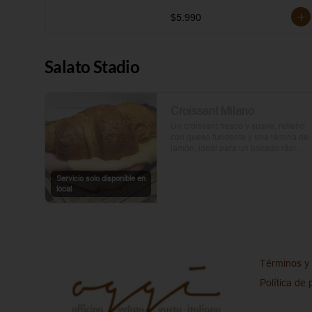
$5.990
Salato Stadio
Croissant Milano
Un croissant fresco y suave, relleno 
con queso fundente y una lámina de 
jamón, ideal para un bocado rápido 
y delicioso.
Servicio solo disponible en
local
Términos y 
Política de 