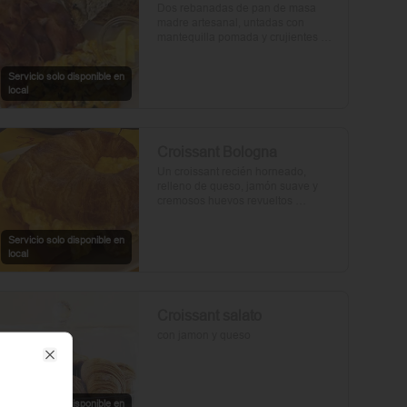
Dos rebanadas de pan de masa 
madre artesanal, untadas con 
mantequilla pomada y crujientes 
rebanadas de tocino. Dos huevos 
frescos y con un toque de perejil, sal 
Servicio solo disponible en
y pimienta.
local
Croissant Bologna
Un croissant recién horneado, 
relleno de queso, jamón suave y 
cremosos huevos revueltos 
sazonados con sal y pimienta, 
preparados con un toque de aceite 
Servicio solo disponible en
de oliva.
local
Croissant salato
con jamon y queso
Close
Servicio solo disponible en