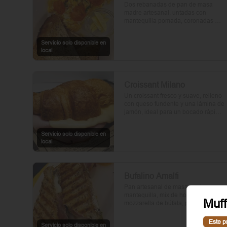
Dos rebanadas de pan de masa 
madre artesanal, untadas con 
mantequilla pomada, coronadas 
con huevos frescos y tomates cherry 
asados al aceite de oliva. Un toque 
Servicio solo disponible en
de perejil fresco, sal y pimienta.
local
Croissant Milano
Un croissant fresco y suave, relleno 
con queso fundente y una lámina de 
jamón, ideal para un bocado rápido 
y delicioso.
Servicio solo disponible en
local
Bufalino Amalfi
Pan artesanal de masa madre con 
mantequilla, mix de hojas verdes, 
Muff
mozzarella de búfala, prosciutto y 
crema de tomates cherry. Un toque 
de vinagre, aceite de oliva, orégano, 
Este p
Servicio solo disponible en