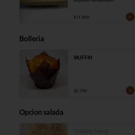
vegetales hidrogenadas.
$11.450
Bolleria
MUFFIN
$2.750
Opcion salada
Tostadas Napoli