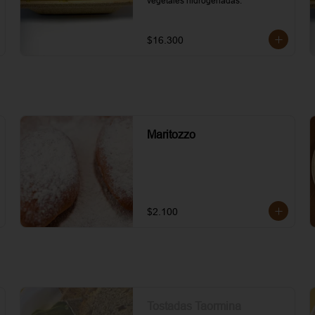
vegetales hidrogenadas.
$16.300
Maritozzo
$2.100
Tostadas Taormina