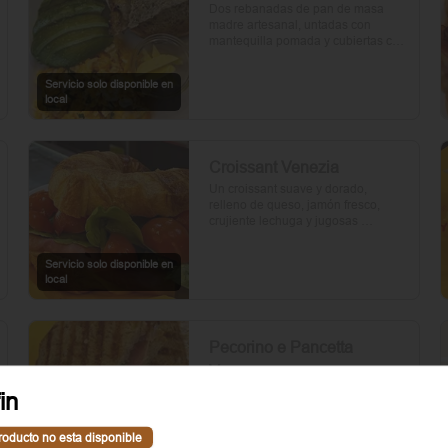
Dos rebanadas de pan de masa 
madre artesanal, untadas con 
mantequilla pomada y cubiertas con 
palta. Dos huevos frescos y un 
toque de perejil picado, mientras el 
Servicio solo disponible en
aceite de oliva, la sal y la pimienta 
local
realzan su sabor natural.
Croissant Venezia
Un croissant suave y dorado, 
relleno de queso, jamón fresco, 
crujiente lechuga y jugosas 
rebanadas de tomate. Perfecto para 
comenzar el día.
Servicio solo disponible en
local
Pecorino e Pancetta
Verona
Dos rebanadas de pan artesanal 
in
con mantequilla, rúcula fresca, 
cebolla morada, panceta crujiente, 
roducto no esta disponible
queso pecorino y tomates cherry 
Servicio solo disponible en