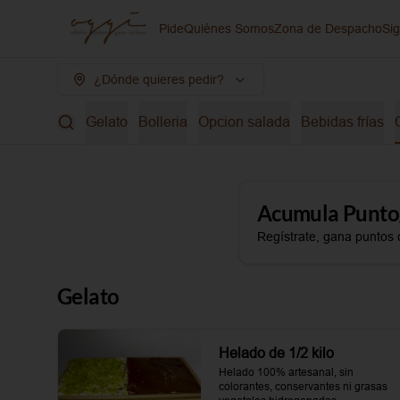
Pide
Quiénes Somos
Zona de Despacho
Si
¿Dónde quieres pedir?
Gelato
Bolleria
Opcion salada
Bebidas frías
Acumula
Punto
Regístrate, gana puntos 
Gelato
Helado de 1/2 kilo
Helado 100% artesanal, sin 
colorantes, conservantes ni grasas 