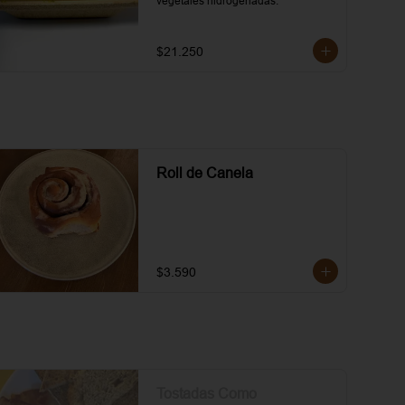
vegetales hidrogenadas.
$21.250
Roll de Canela
$3.590
Tostadas Como