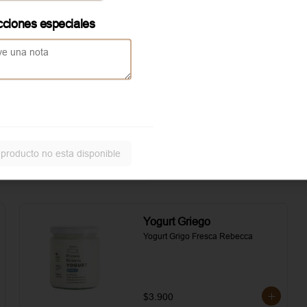
asados. Todo realzado con 
local
mayonesa al romero, sal, pimienta y 
cciones especiales
un toque de aceite de oliva.
Aggiunta Huevo revuelto
Servicio solo disponible en
local
 producto no esta disponible
Yogurt Griego
Yogurt Grigo Fresca Rebecca
$3.900