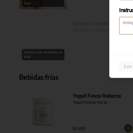
sal y pimienta completan esta 
local
delicia.
Instru
Sandwich salato
Sandwich con jamon y queso
Servicio solo disponible en
local
Este
Bebidas frías
Yogurt Fesca Rebecca
Yogurt Natural 400 gr.
$3.400