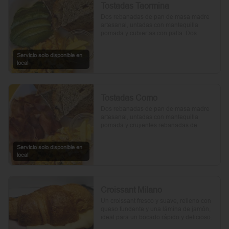
Tostadas Taormina
Dos rebanadas de pan de masa madre 
artesanal, untadas con mantequilla 
pomada y cubiertas con palta. Dos 
huevos frescos y un toque de perejil 
picado, mientras el aceite de oliva, la sal 
Servicio solo disponible en
y la pimienta realzan su sabor natural.
local
Tostadas Como
Dos rebanadas de pan de masa madre 
artesanal, untadas con mantequilla 
pomada y crujientes rebanadas de 
tocino. Dos huevos frescos y con un 
toque de perejil, sal y pimienta.
Servicio solo disponible en
local
Croissant Milano
Un croissant fresco y suave, relleno con 
queso fundente y una lámina de jamón, 
ideal para un bocado rápido y delicioso.