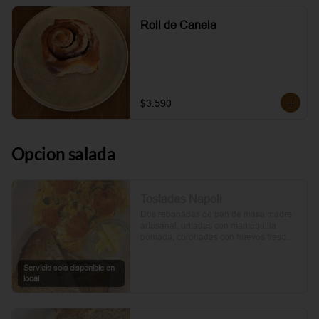
Roll de Canela
$3.590
Opcion salada
Tostadas Napoli
Dos rebanadas de pan de masa madre 
artesanal, untadas con mantequilla 
pomada, coronadas con huevos frescos 
y tomates cherry asados al aceite de 
oliva. Un toque de perejil fresco, sal y 
Servicio solo disponible en
pimienta.
local