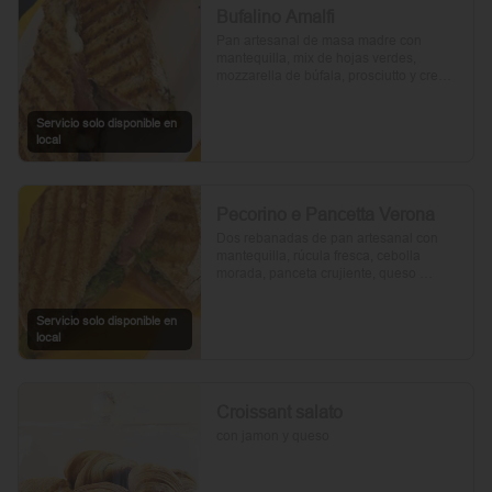
Bufalino Amalfi
Pan artesanal de masa madre con 
mantequilla, mix de hojas verdes, 
mozzarella de búfala, prosciutto y crema 
de tomates cherry. Un toque de vinagre, 
aceite de oliva, orégano, sal y pimienta 
Servicio solo disponible en
completan esta delicia.
local
Pecorino e Pancetta Verona
Dos rebanadas de pan artesanal con 
mantequilla, rúcula fresca, cebolla 
morada, panceta crujiente, queso 
pecorino y tomates cherry asados. Todo 
realzado con mayonesa al romero, sal, 
Servicio solo disponible en
pimienta y un toque de aceite de oliva.
local
Croissant salato
con jamon y queso