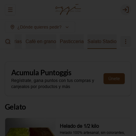
Abrir menu de navegación
Login
¿Dónde quieres pedir?
bidas frías
Café en grano
Pasticceria
Salato Stadio
Acumula
Puntoggis
Únete
Regístrate, gana puntos con tus compras y
canjealos por productos y más
Gelato
Helado de 1/2 kilo
Helado 100% artesanal, sin colorantes, 