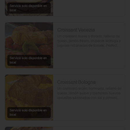
Servicio solo disponible en
local
Croissant Venezia
Un croissant suave y dorado, relleno de 
queso, jamón fresco, crujiente lechuga y 
jugosas rebanadas de tomate. Perfecto 
para comenzar el día.
Servicio solo disponible en
local
Croissant Bologna
Un croissant recién horneado, relleno de 
queso, jamón suave y cremosos huevos 
revueltos sazonados con sal y pimienta, 
preparados con un toque de aceite de 
oliva.
Servicio solo disponible en
local