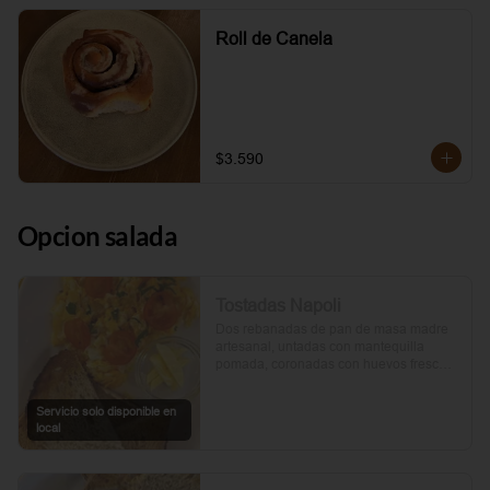
Roll de Canela
$3.590
Opcion salada
Tostadas Napoli
Dos rebanadas de pan de masa madre 
artesanal, untadas con mantequilla 
pomada, coronadas con huevos frescos 
y tomates cherry asados al aceite de 
oliva. Un toque de perejil fresco, sal y 
Servicio solo disponible en
pimienta.
local