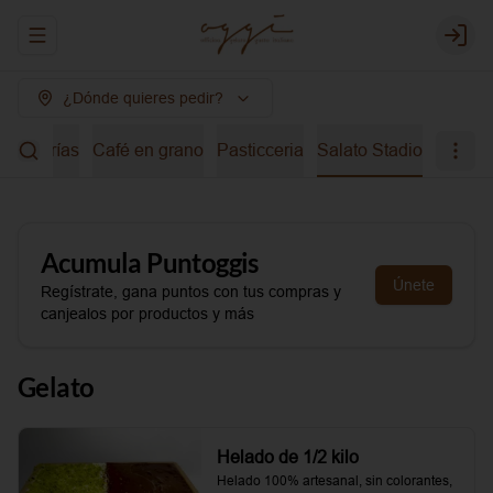
Abrir menu de navegación
Login
¿Dónde quieres pedir?
bidas frías
Café en grano
Pasticceria
Salato Stadio
Acumula
Puntoggis
Únete
Regístrate, gana puntos con tus compras y
canjealos por productos y más
Gelato
Helado de 1/2 kilo
Helado 100% artesanal, sin colorantes, 