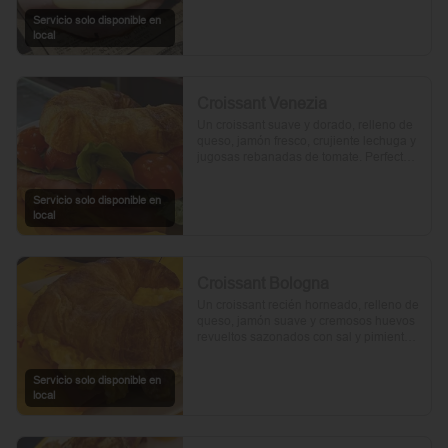
Servicio solo disponible en
local
Croissant Venezia
Un croissant suave y dorado, relleno de 
queso, jamón fresco, crujiente lechuga y 
jugosas rebanadas de tomate. Perfecto 
para comenzar el día.
Servicio solo disponible en
local
Croissant Bologna
Un croissant recién horneado, relleno de 
queso, jamón suave y cremosos huevos 
revueltos sazonados con sal y pimienta, 
preparados con un toque de aceite de 
oliva.
Servicio solo disponible en
local