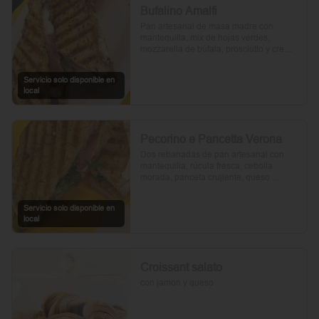
Bufalino Amalfi
Pan artesanal de masa madre con 
mantequilla, mix de hojas verdes, 
mozzarella de búfala, prosciutto y crema 
de tomates cherry. Un toque de vinagre, 
aceite de oliva, orégano, sal y pimienta 
Servicio solo disponible en
completan esta delicia.
local
Pecorino e Pancetta Verona
Dos rebanadas de pan artesanal con 
mantequilla, rúcula fresca, cebolla 
morada, panceta crujiente, queso 
pecorino y tomates cherry asados. Todo 
realzado con mayonesa al romero, sal, 
Servicio solo disponible en
pimienta y un toque de aceite de oliva.
local
Croissant salato
con jamon y queso