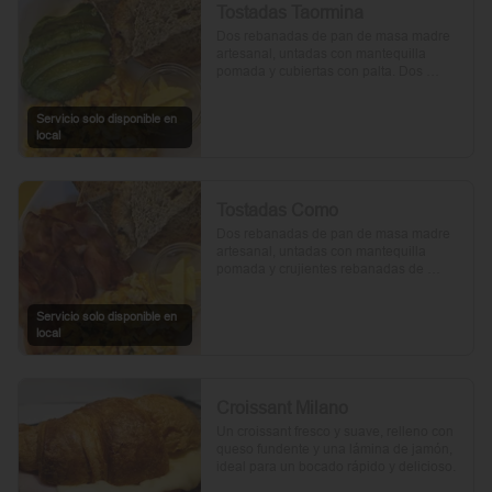
Tostadas Taormina
Dos rebanadas de pan de masa madre 
artesanal, untadas con mantequilla 
pomada y cubiertas con palta. Dos 
huevos frescos y un toque de perejil 
picado, mientras el aceite de oliva, la sal 
Servicio solo disponible en
y la pimienta realzan su sabor natural.
local
Tostadas Como
Dos rebanadas de pan de masa madre 
artesanal, untadas con mantequilla 
pomada y crujientes rebanadas de 
tocino. Dos huevos frescos y con un 
toque de perejil, sal y pimienta.
Servicio solo disponible en
local
Croissant Milano
Un croissant fresco y suave, relleno con 
queso fundente y una lámina de jamón, 
ideal para un bocado rápido y delicioso.