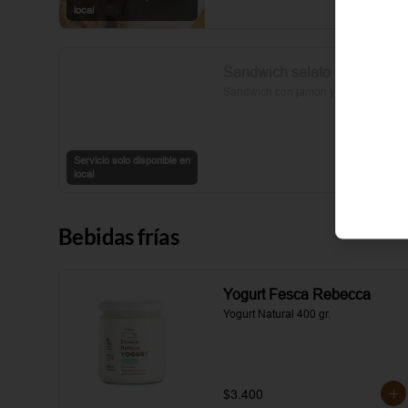
sal y pimienta completan esta 
local
delicia.
Sandwich salato
Sandwich con jamon y queso
Servicio solo disponible en
local
Bebidas frías
Yogurt Fesca Rebecca
Yogurt Natural 400 gr.
$3.400