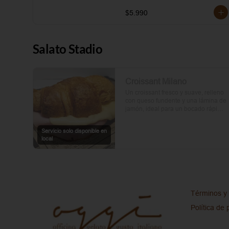
$5.990
Salato Stadio
Croissant Milano
Un croissant fresco y suave, relleno 
con queso fundente y una lámina de 
jamón, ideal para un bocado rápido 
y delicioso.
Servicio solo disponible en
local
Términos y 
Política de 