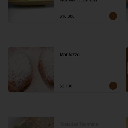
vegetales hidrogenadas.
$16.300
Maritozzo
$2.100
Tostadas Taormina