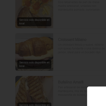
Dos rebanadas de pan de masa 
madre artesanal, untadas con 
mantequilla pomada, coronadas 
con huevos frescos y tomates cherry 
asados al aceite de oliva. Un toque 
Servicio solo disponible en
de perejil fresco, sal y pimienta.
local
Croissant Milano
Un croissant fresco y suave, relleno 
con queso fundente y una lámina de 
jamón, ideal para un bocado rápido 
y delicioso.
Servicio solo disponible en
local
Bufalino Amalfi
Pan artesanal de masa madre con 
mantequilla, mix de hojas verdes, 
mozzarella de búfala, prosciutto y 
crema de tomates cherry. Un toque 
de vinagre, aceite de oliva, orégano, 
Servicio solo disponible en