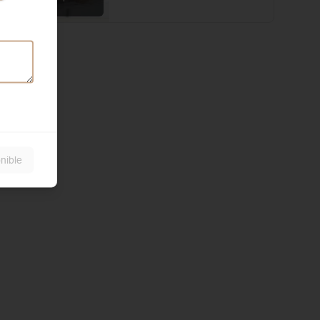
local
nible