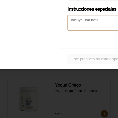
asados. Todo realzado con 
local
mayonesa al romero, sal, pimienta y 
Instrucciones especiales
un toque de aceite de oliva.
Aggiunta Huevo revuelto
Servicio solo disponible en
local
Este producto no esta dispo
Yogurt Griego
Yogurt Grigo Fresca Rebecca
$3.900