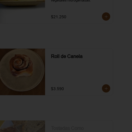
vegetales hidrogenadas.
$21.250
Roll de Canela
$3.590
Tostadas Como