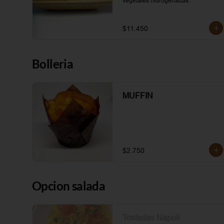
vegetales hidrogenadas.
$11.450
Bolleria
MUFFIN
$2.750
Opcion salada
Tostadas Napoli