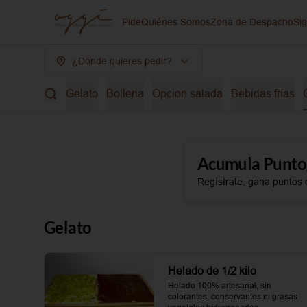
Pide
Quiénes Somos
Zona de Despacho
Si
¿Dónde quieres pedir?
Gelato
Bolleria
Opcion salada
Bebidas frías
Acumula
Punto
Regístrate, gana puntos 
Gelato
Helado de 1/2 kilo
Helado 100% artesanal, sin 
colorantes, conservantes ni grasas 