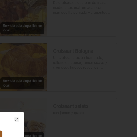
Dos rebanadas de pan de masa 
madre artesanal, untadas con 
mantequilla pomada y crujientes 
rebanadas de tocino. Dos huevos 
frescos y con un toque de perejil, sal 
Servicio solo disponible en
y pimienta.
local
Croissant Bologna
Un croissant recién horneado, 
relleno de queso, jamón suave y 
cremosos huevos revueltos 
sazonados con sal y pimienta, 
preparados con un toque de aceite 
Servicio solo disponible en
de oliva.
local
Croissant salato
con jamon y queso
Close
Servicio solo disponible en