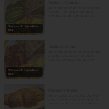
Tostadas Taormina
Dos rebanadas de pan de masa madre 
artesanal, untadas con mantequilla 
pomada y cubiertas con palta. Dos 
huevos frescos y un toque de perejil 
picado, mientras el aceite de oliva, la sal 
Servicio solo disponible en
y la pimienta realzan su sabor natural.
local
Tostadas Como
Dos rebanadas de pan de masa madre 
artesanal, untadas con mantequilla 
pomada y crujientes rebanadas de 
tocino. Dos huevos frescos y con un 
toque de perejil, sal y pimienta.
Servicio solo disponible en
local
Croissant Milano
Un croissant fresco y suave, relleno con 
queso fundente y una lámina de jamón, 
ideal para un bocado rápido y delicioso.