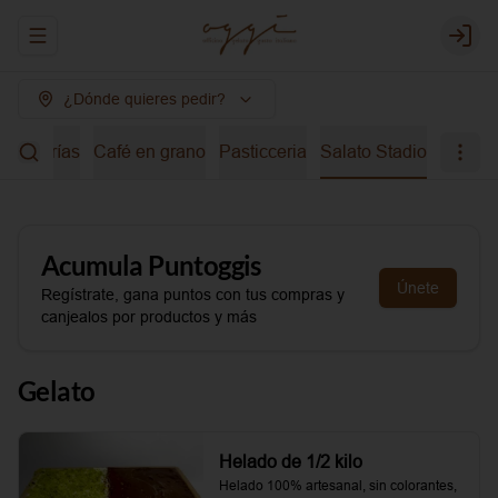
Abrir menu de navegación
Login
¿Dónde quieres pedir?
bidas frías
Café en grano
Pasticceria
Salato Stadio
Acumula
Puntoggis
Únete
Regístrate, gana puntos con tus compras y
canjealos por productos y más
Gelato
Helado de 1/2 kilo
Helado 100% artesanal, sin colorantes, 