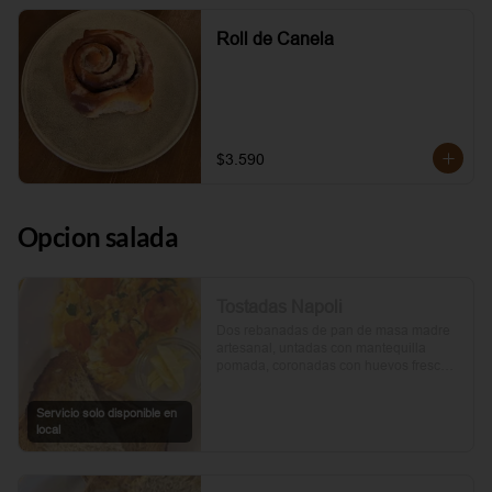
Roll de Canela
$3.590
Opcion salada
Tostadas Napoli
Dos rebanadas de pan de masa madre 
artesanal, untadas con mantequilla 
pomada, coronadas con huevos frescos 
y tomates cherry asados al aceite de 
oliva. Un toque de perejil fresco, sal y 
Servicio solo disponible en
pimienta.
local