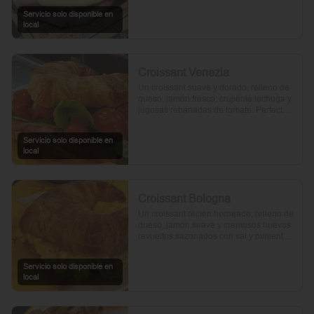
Servicio solo disponible en
local
Croissant Venezia
Un croissant suave y dorado, relleno de 
queso, jamón fresco, crujiente lechuga y 
jugosas rebanadas de tomate. Perfecto 
para comenzar el día.
Servicio solo disponible en
local
Croissant Bologna
Un croissant recién horneado, relleno de 
queso, jamón suave y cremosos huevos 
revueltos sazonados con sal y pimienta, 
preparados con un toque de aceite de 
oliva.
Servicio solo disponible en
local