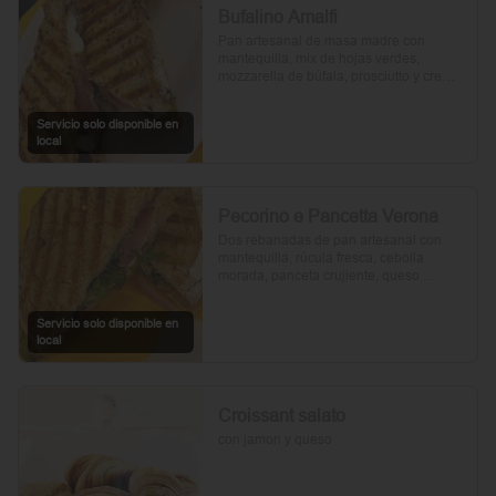
Bufalino Amalfi
Pan artesanal de masa madre con 
mantequilla, mix de hojas verdes, 
mozzarella de búfala, prosciutto y crema 
de tomates cherry. Un toque de vinagre, 
aceite de oliva, orégano, sal y pimienta 
Servicio solo disponible en
completan esta delicia.
local
Pecorino e Pancetta Verona
Dos rebanadas de pan artesanal con 
mantequilla, rúcula fresca, cebolla 
morada, panceta crujiente, queso 
pecorino y tomates cherry asados. Todo 
realzado con mayonesa al romero, sal, 
Servicio solo disponible en
pimienta y un toque de aceite de oliva.
local
Croissant salato
con jamon y queso