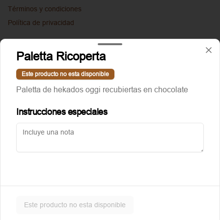
Términos y condiciones
Política de privacidad
Redes sociales
Paletta Ricoperta
Instagram
Este producto no esta disponible
Facebook
Paletta de hekados oggi recubiertas en chocolate
Mi cuenta
Instrucciones especiales
Pedir
Puntoggis
Iniciar sesión
Powered by
Este producto no esta disponible