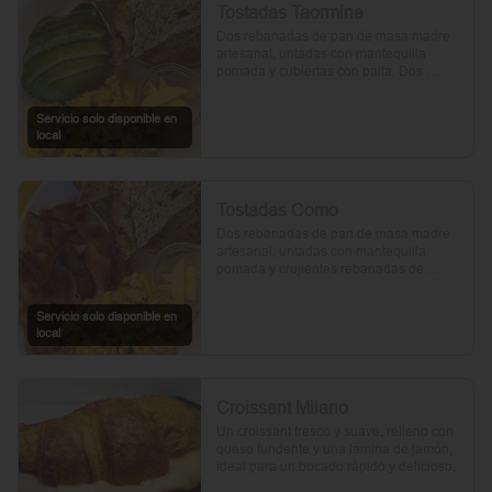
Tostadas Taormina
Dos rebanadas de pan de masa madre 
artesanal, untadas con mantequilla 
pomada y cubiertas con palta. Dos 
huevos frescos y un toque de perejil 
picado, mientras el aceite de oliva, la sal 
Servicio solo disponible en
y la pimienta realzan su sabor natural.
local
Tostadas Como
Dos rebanadas de pan de masa madre 
artesanal, untadas con mantequilla 
pomada y crujientes rebanadas de 
tocino. Dos huevos frescos y con un 
toque de perejil, sal y pimienta.
Servicio solo disponible en
local
Croissant Milano
Un croissant fresco y suave, relleno con 
queso fundente y una lámina de jamón, 
ideal para un bocado rápido y delicioso.