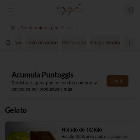
Abrir menu de navegación
Login
¿Dónde quieres pedir?
bidas frías
Café en grano
Pasticceria
Salato Stadio
Acumula
Puntoggis
Únete
Regístrate, gana puntos con tus compras y
canjealos por productos y más
Gelato
Helado de 1/2 kilo
Helado 100% artesanal, sin colorantes, 