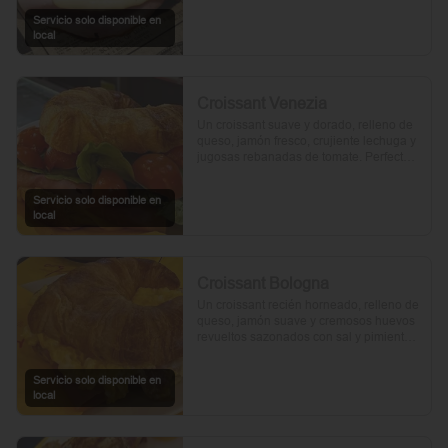
Servicio solo disponible en
local
Croissant Venezia
Un croissant suave y dorado, relleno de 
queso, jamón fresco, crujiente lechuga y 
jugosas rebanadas de tomate. Perfecto 
para comenzar el día.
Servicio solo disponible en
local
Croissant Bologna
Un croissant recién horneado, relleno de 
queso, jamón suave y cremosos huevos 
revueltos sazonados con sal y pimienta, 
preparados con un toque de aceite de 
oliva.
Servicio solo disponible en
local