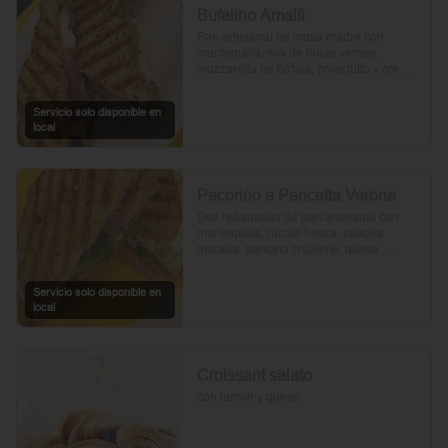
Bufalino Amalfi
Pan artesanal de masa madre con 
mantequilla, mix de hojas verdes, 
mozzarella de búfala, prosciutto y crema 
de tomates cherry. Un toque de vinagre, 
aceite de oliva, orégano, sal y pimienta 
Servicio solo disponible en
completan esta delicia.
local
Pecorino e Pancetta Verona
Dos rebanadas de pan artesanal con 
mantequilla, rúcula fresca, cebolla 
morada, panceta crujiente, queso 
pecorino y tomates cherry asados. Todo 
realzado con mayonesa al romero, sal, 
Servicio solo disponible en
pimienta y un toque de aceite de oliva.
local
Croissant salato
con jamon y queso