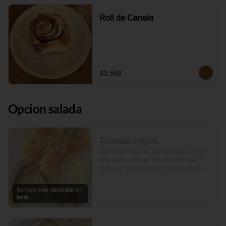
Roll de Canela
$3.590
Opcion salada
Tostadas Napoli
Dos rebanadas de pan de masa madre 
artesanal, untadas con mantequilla 
pomada, coronadas con huevos frescos 
y tomates cherry asados al aceite de 
oliva. Un toque de perejil fresco, sal y 
Servicio solo disponible en
pimienta.
local