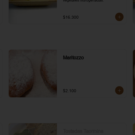
vegetales hidrogenadas.
$16.300
Maritozzo
$2.100
Tostadas Taormina