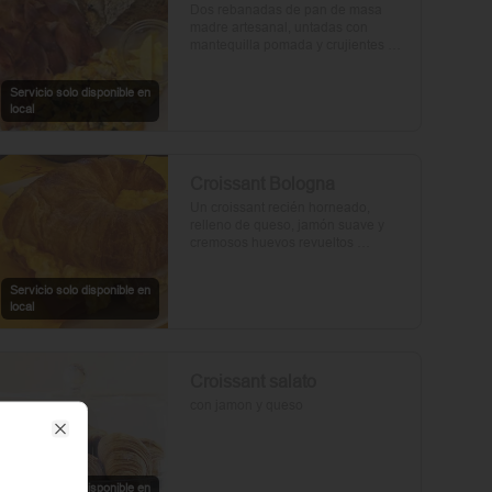
Dos rebanadas de pan de masa 
madre artesanal, untadas con 
mantequilla pomada y crujientes 
rebanadas de tocino. Dos huevos 
frescos y con un toque de perejil, sal 
Servicio solo disponible en
y pimienta.
local
Croissant Bologna
Un croissant recién horneado, 
relleno de queso, jamón suave y 
cremosos huevos revueltos 
sazonados con sal y pimienta, 
preparados con un toque de aceite 
Servicio solo disponible en
de oliva.
local
Croissant salato
con jamon y queso
Close
Servicio solo disponible en