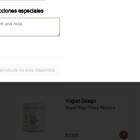
asados. Todo realzado con 
local
mayonesa al romero, sal, pimienta y 
cciones especiales
un toque de aceite de oliva.
Aggiunta Huevo revuelto
Servicio solo disponible en
local
 producto no esta disponible
Yogurt Griego
Yogurt Grigo Fresca Rebecca
$3.900