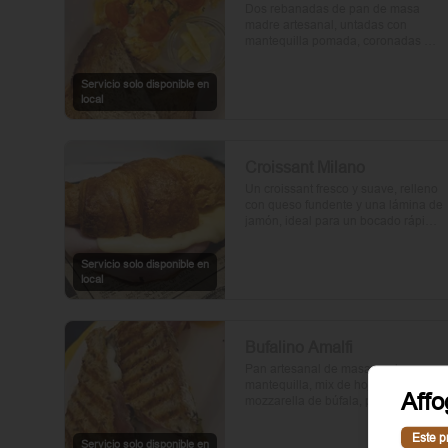
Dos rebanadas de pan de masa 
madre artesanal, untadas con 
mantequilla pomada, coronadas 
con huevos frescos y tomates cherry 
asados al aceite de oliva. Un toque 
Servicio solo disponible en
de perejil fresco, sal y pimienta.
local
Croissant Milano
Un croissant fresco y suave, relleno 
con queso fundente y una lámina de 
jamón, ideal para un bocado rápido 
y delicioso.
Servicio solo disponible en
local
Bufalino Amalfi
Pan artesanal de masa madre con 
mantequilla, mix de hojas verdes, 
Affo
mozzarella de búfala, prosciutto y 
crema de tomates cherry. Un toque 
de vinagre, aceite de oliva, orégano, 
Este p
Servicio solo disponible en