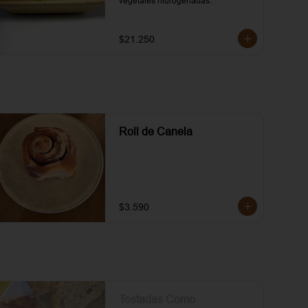
vegetales hidrogenadas.
$21.250
Roll de Canela
$3.590
Tostadas Como