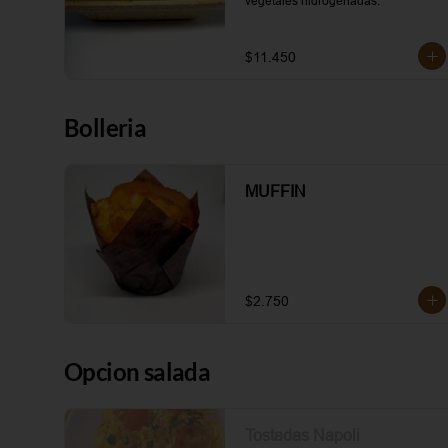
vegetales hidrogenadas.
$11.450
Bolleria
MUFFIN
$2.750
Opcion salada
Tostadas Napoli