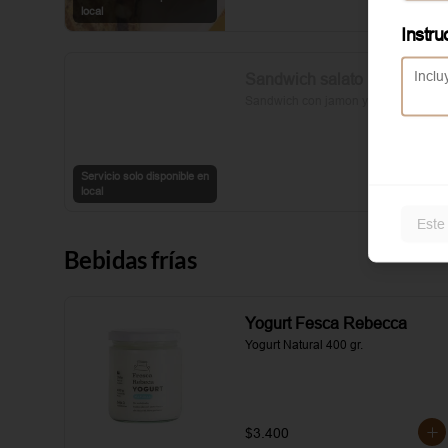
sal y pimienta completan esta 
local
delicia.
Instru
Sandwich salato
Sandwich con jamon y queso
Servicio solo disponible en
local
Este
Bebidas frías
Yogurt Fesca Rebecca
Yogurt Natural 400 gr.
$3.400