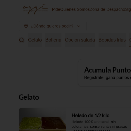
Pide
Quiénes Somos
Zona de Despacho
Si
¿Dónde quieres pedir?
Gelato
Bolleria
Opcion salada
Bebidas frías
Acumula
Punto
Regístrate, gana puntos 
Gelato
Helado de 1/2 kilo
Helado 100% artesanal, sin 
colorantes, conservantes ni grasas 