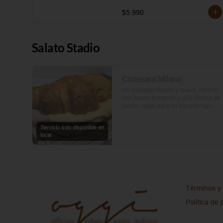
$5.990
Salato Stadio
Croissant Milano
Un croissant fresco y suave, relleno 
con queso fundente y una lámina de 
jamón, ideal para un bocado rápido 
y delicioso.
Servicio solo disponible en
local
Términos y 
Política de 