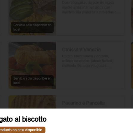
Dos rebanadas de pan de masa 
madre artesanal, untadas con 
mantequilla pomada y cubiertas con 
palta. Dos huevos frescos y un 
toque de perejil picado, mientras el 
Servicio solo disponible en
aceite de oliva, la sal y la pimienta 
local
realzan su sabor natural.
Croissant Venezia
Un croissant suave y dorado, 
relleno de queso, jamón fresco, 
crujiente lechuga y jugosas 
rebanadas de tomate. Perfecto para 
comenzar el día.
Servicio solo disponible en
local
Pecorino e Pancetta
Verona
Dos rebanadas de pan artesanal 
gato al biscotto
con mantequilla, rúcula fresca, 
cebolla morada, panceta crujiente, 
roducto no esta disponible
queso pecorino y tomates cherry 
Servicio solo disponible en