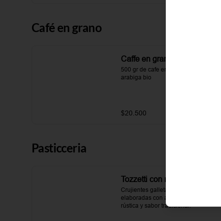
Café en grano
Caffe en grano Bio 500gr
500 gr de cafe en grano 100% 
arabiga bio
$20.500
Pasticceria
Tozzetti con mandorle
Crujientes galletas italianas 
elaboradas con almendra, textura 
rústica y sabor tradicional.