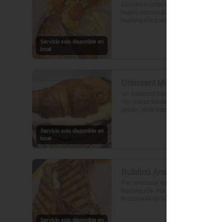
Dos rebanadas de pan de masa 
madre artesanal, untadas con 
mantequilla pomada, coronadas 
con huevos frescos y tomates cherry 
asados al aceite de oliva. Un toque 
Servicio solo disponible en
de perejil fresco, sal y pimienta.
local
Croissant Milano
Un croissant fresco y suave, relleno 
con queso fundente y una lámina de 
jamón, ideal para un bocado rápido 
y delicioso.
Servicio solo disponible en
local
Bufalino Amalfi
Pan artesanal de masa madre con 
mantequilla, mix de hojas verdes, 
mozzarella de búfala, prosciutto y 
crema de tomates cherry. Un toque 
de vinagre, aceite de oliva, orégano, 
Servicio solo disponible en