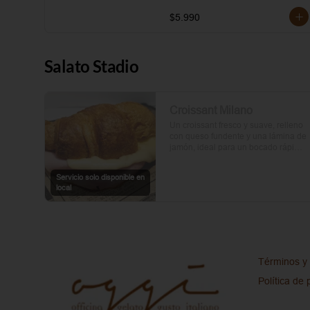
$5.990
Salato Stadio
Croissant Milano
Un croissant fresco y suave, relleno 
con queso fundente y una lámina de 
jamón, ideal para un bocado rápido 
y delicioso.
Servicio solo disponible en
local
Términos y 
Política de 