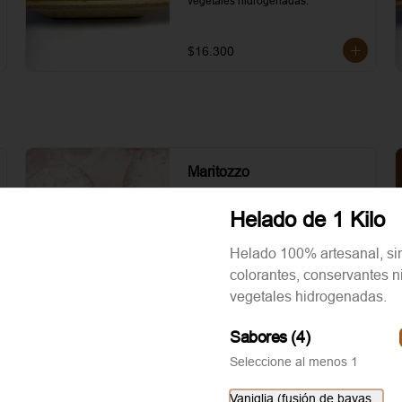
vegetales hidrogenadas.
$16.300
Maritozzo
Helado de 1 Kilo
Helado 100% artesanal, si
$2.100
colorantes, conservantes n
vegetales hidrogenadas.
Sabores (4)
Seleccione al menos 1
Tostadas Taormina
Vaniglia (fusión de bayas