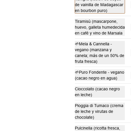
Dos rebanadas de pan de masa 
de vainilla de Madagascar
madre artesanal, untadas con 
en bourbon puro)
mantequilla pomada y cubiertas con 
palta. Dos huevos frescos y un 
toque de perejil picado, mientras el 
Tiramisù (mascarpone,
Servicio solo disponible en
aceite de oliva, la sal y la pimienta 
huevo, galleta humedecida
local
realzan su sabor natural.
en café y vino de Marsala
🌱Mela & Cannella -
Croissant Venezia
vegano (manzana y
Un croissant suave y dorado, 
canela; más de un 50% de
relleno de queso, jamón fresco, 
fruta fresca)
crujiente lechuga y jugosas 
rebanadas de tomate. Perfecto para 
🌱Puro Fondente - vegano
comenzar el día.
Servicio solo disponible en
(cacao negro en agua)
local
Cioccolato (cacao negro
en leche)
Pecorino e Pancetta
Pioggia di Tumaco (crema
Verona
de leche y virutas de
Dos rebanadas de pan artesanal 
chocolate)
con mantequilla, rúcula fresca, 
cebolla morada, panceta crujiente, 
Pulcinella (ricotta fresca,
queso pecorino y tomates cherry 
Servicio solo disponible en