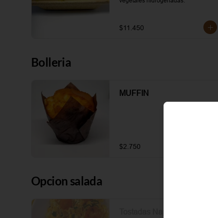
vegetales hidrogenadas.
$11.450
Bolleria
MUFFIN
$2.750
Opcion salada
Tostadas Napoli