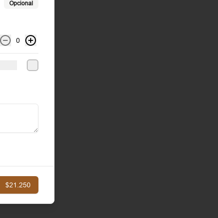
Opcional
0
$21.250