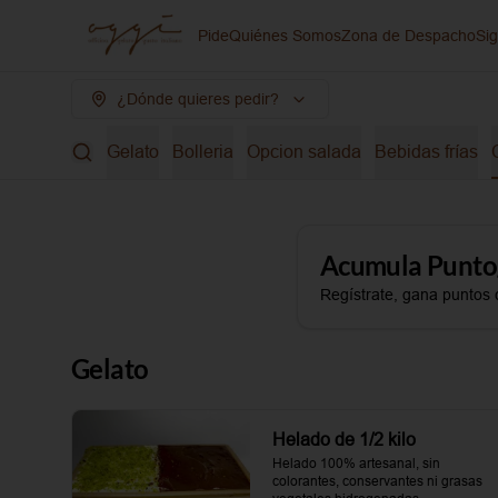
Pide
Quiénes Somos
Zona de Despacho
Si
¿Dónde quieres pedir?
Gelato
Bolleria
Opcion salada
Bebidas frías
Acumula
Punto
Regístrate, gana puntos 
Gelato
Helado de 1/2 kilo
Helado 100% artesanal, sin 
colorantes, conservantes ni grasas 