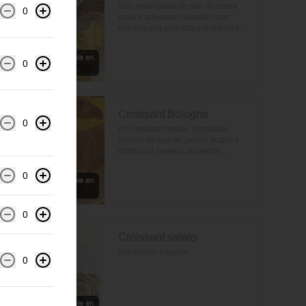
Dos rebanadas de pan de masa 
0
madre artesanal, untadas con 
mantequilla pomada y crujientes 
rebanadas de tocino. Dos huevos 
frescos y con un toque de perejil, sal 
Servicio solo disponible en
y pimienta.
0
local
Croissant Bologna
0
Un croissant recién horneado, 
relleno de queso, jamón suave y 
cremosos huevos revueltos 
sazonados con sal y pimienta, 
preparados con un toque de aceite 
0
Servicio solo disponible en
de oliva.
local
0
Croissant salato
con jamon y queso
0
Servicio solo disponible en