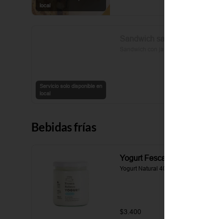
sal y pimienta completan esta 
local
delicia.
Sandwich salato
Sandwich con jamon y queso
Servicio solo disponible en
local
Bebidas frías
Yogurt Fesca Rebecca
Yogurt Natural 400 gr.
$3.400