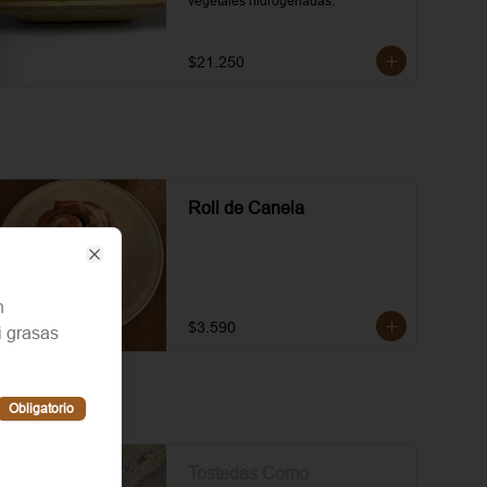
vegetales hidrogenadas.
$21.250
Roll de Canela
Close
n
$3.590
i grasas
Obligatorio
Tostadas Como