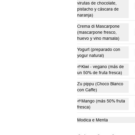
asados. Todo realzado con 
virutas de chocolate,
local
mayonesa al romero, sal, pimienta y 
pistacho y cáscara de
un toque de aceite de oliva.
naranja)
Aggiunta Huevo revuelto
Crema di Mascarpone
(mascarpone fresco,
huevo y vino marsala)
Yogurt (preparado con
Servicio solo disponible en
yogur natural)
local
🌱Kiwi - vegano (más de
un 50% de fruta fresca)
Zu pippu (Choco Blanco
con Caffe)
Yogurt Griego
🌱Mango (más 50% fruta
Yogurt Grigo Fresca Rebecca
fresca)
Modica e Menta
$3.900