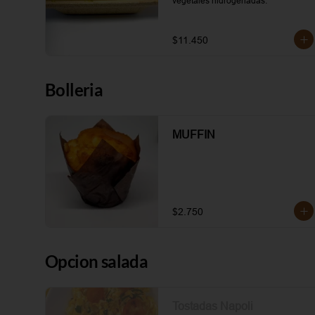
vegetales hidrogenadas.
$11.450
Bolleria
MUFFIN
$2.750
Opcion salada
Tostadas Napoli