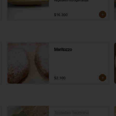
vegetales hidrogenadas.
$16.300
Maritozzo
$2.100
Tostadas Taormina