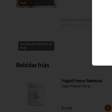
sal y pimienta completan esta 
local
delicia.
Sandwich salato
Sandwich con jamon y queso
Servicio solo disponible en
local
Bebidas frías
Yogurt Fesca Rebecca
Yogurt Natural 400 gr.
$3.400