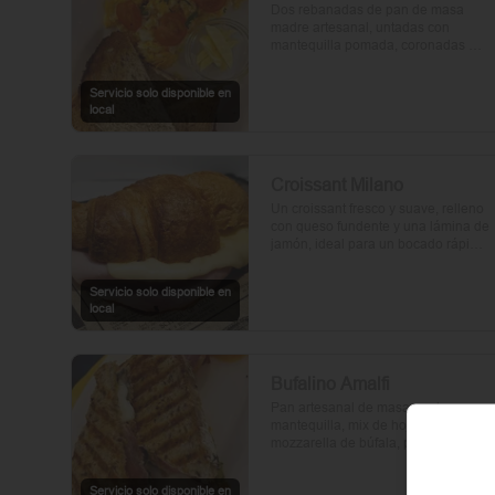
Dos rebanadas de pan de masa 
madre artesanal, untadas con 
mantequilla pomada, coronadas 
con huevos frescos y tomates cherry 
asados al aceite de oliva. Un toque 
Servicio solo disponible en
de perejil fresco, sal y pimienta.
local
Croissant Milano
Un croissant fresco y suave, relleno 
con queso fundente y una lámina de 
jamón, ideal para un bocado rápido 
y delicioso.
Servicio solo disponible en
local
Bufalino Amalfi
Pan artesanal de masa madre con 
mantequilla, mix de hojas verdes, 
mozzarella de búfala, prosciutto y 
crema de tomates cherry. Un toque 
de vinagre, aceite de oliva, orégano, 
Servicio solo disponible en