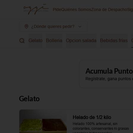
Pide
Quiénes Somos
Zona de Despacho
Si
¿Dónde quieres pedir?
Gelato
Bolleria
Opcion salada
Bebidas frías
Acumula
Punto
Regístrate, gana puntos 
Gelato
Helado de 1/2 kilo
Helado 100% artesanal, sin 
colorantes, conservantes ni grasas 