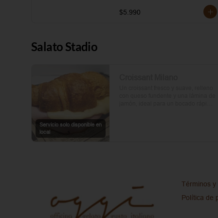
$5.990
Salato Stadio
Croissant Milano
Un croissant fresco y suave, relleno 
con queso fundente y una lámina de 
jamón, ideal para un bocado rápido 
y delicioso.
Servicio solo disponible en
local
Términos y 
Política de 