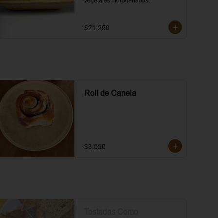
vegetales hidrogenadas.
$21.250
Roll de Canela
$3.590
Tostadas Como