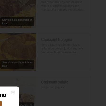
Dos rebanadas de pan de masa 
madre artesanal, untadas con 
mantequilla pomada y crujientes 
rebanadas de tocino. Dos huevos 
frescos y con un toque de perejil, sal 
Servicio solo disponible en
y pimienta.
local
Croissant Bologna
Un croissant recién horneado, 
relleno de queso, jamón suave y 
cremosos huevos revueltos 
sazonados con sal y pimienta, 
preparados con un toque de aceite 
Servicio solo disponible en
de oliva.
local
Croissant salato
con jamon y queso
ino
Close
Servicio solo disponible en