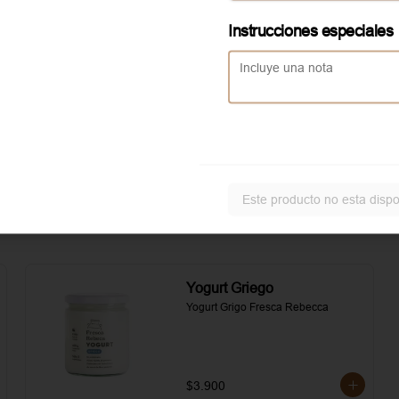
asados. Todo realzado con 
local
mayonesa al romero, sal, pimienta y 
Instrucciones especiales
un toque de aceite de oliva.
Aggiunta Huevo revuelto
Servicio solo disponible en
local
Este producto no esta dispo
Yogurt Griego
Yogurt Grigo Fresca Rebecca
$3.900