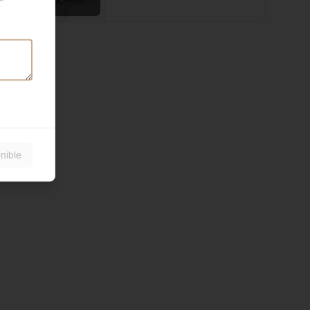
local
nible