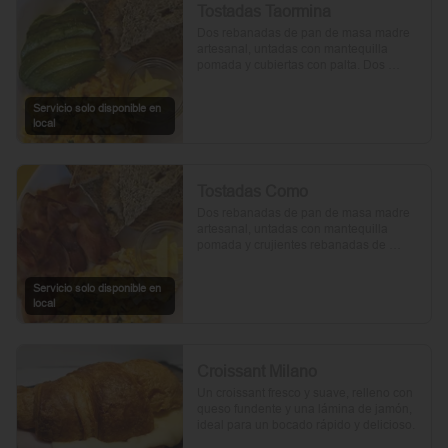
Tostadas Taormina
Dos rebanadas de pan de masa madre 
artesanal, untadas con mantequilla 
pomada y cubiertas con palta. Dos 
huevos frescos y un toque de perejil 
picado, mientras el aceite de oliva, la sal 
Servicio solo disponible en
y la pimienta realzan su sabor natural.
local
Tostadas Como
Dos rebanadas de pan de masa madre 
artesanal, untadas con mantequilla 
pomada y crujientes rebanadas de 
tocino. Dos huevos frescos y con un 
toque de perejil, sal y pimienta.
Servicio solo disponible en
local
Croissant Milano
Un croissant fresco y suave, relleno con 
queso fundente y una lámina de jamón, 
ideal para un bocado rápido y delicioso.