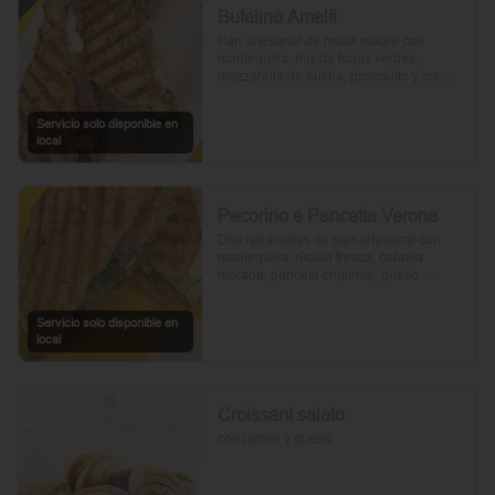
Bufalino Amalfi
Pan artesanal de masa madre con 
mantequilla, mix de hojas verdes, 
mozzarella de búfala, prosciutto y crema 
de tomates cherry. Un toque de vinagre, 
aceite de oliva, orégano, sal y pimienta 
Servicio solo disponible en
completan esta delicia.
local
Pecorino e Pancetta Verona
Dos rebanadas de pan artesanal con 
mantequilla, rúcula fresca, cebolla 
morada, panceta crujiente, queso 
pecorino y tomates cherry asados. Todo 
realzado con mayonesa al romero, sal, 
Servicio solo disponible en
pimienta y un toque de aceite de oliva.
local
Croissant salato
con jamon y queso