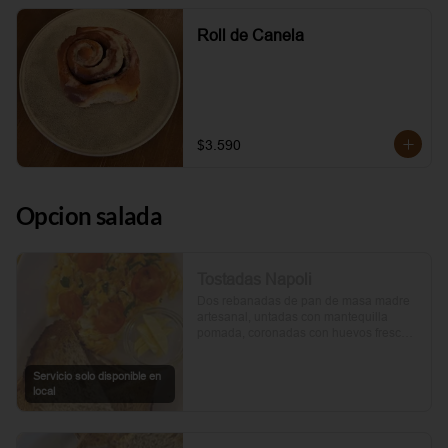
Roll de Canela
$3.590
Opcion salada
Tostadas Napoli
Dos rebanadas de pan de masa madre 
artesanal, untadas con mantequilla 
pomada, coronadas con huevos frescos 
y tomates cherry asados al aceite de 
oliva. Un toque de perejil fresco, sal y 
Servicio solo disponible en
pimienta.
local