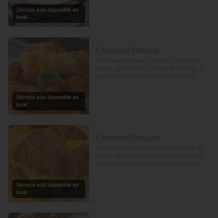
Servicio solo disponible en
local
Croissant Venezia
Un croissant suave y dorado, relleno de 
queso, jamón fresco, crujiente lechuga y 
jugosas rebanadas de tomate. Perfecto 
para comenzar el día.
Servicio solo disponible en
local
Croissant Bologna
Un croissant recién horneado, relleno de 
queso, jamón suave y cremosos huevos 
revueltos sazonados con sal y pimienta, 
preparados con un toque de aceite de 
oliva.
Servicio solo disponible en
local