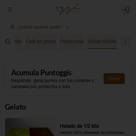
Abrir menu de navegación
Login
¿Dónde quieres pedir?
bidas frías
Café en grano
Pasticceria
Salato Stadio
Acumula
Puntoggis
Únete
Regístrate, gana puntos con tus compras y
canjealos por productos y más
Gelato
Helado de 1/2 kilo
Helado 100% artesanal, sin colorantes, 