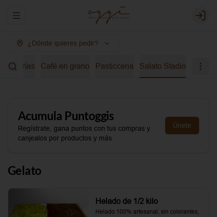
Abrir menu de navegación
Login
¿Dónde quieres pedir?
bidas frías
Café en grano
Pasticceria
Salato Stadio
Acumula
Puntoggis
Únete
Regístrate, gana puntos con tus compras y
canjealos por productos y más
Gelato
Helado de 1/2 kilo
Helado 100% artesanal, sin colorantes, 