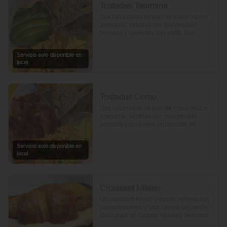
Tostadas Taormina
Dos rebanadas de pan de masa madre 
artesanal, untadas con mantequilla 
pomada y cubiertas con palta. Dos 
huevos frescos y un toque de perejil 
picado, mientras el aceite de oliva, la sal 
Servicio solo disponible en
y la pimienta realzan su sabor natural.
local
Tostadas Como
Dos rebanadas de pan de masa madre 
artesanal, untadas con mantequilla 
pomada y crujientes rebanadas de 
tocino. Dos huevos frescos y con un 
toque de perejil, sal y pimienta.
Servicio solo disponible en
local
Croissant Milano
Un croissant fresco y suave, relleno con 
queso fundente y una lámina de jamón, 
ideal para un bocado rápido y delicioso.