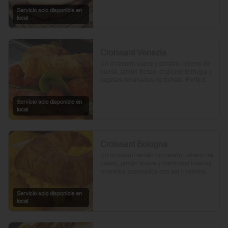
Servicio solo disponible en
local
Croissant Venezia
Un croissant suave y dorado, relleno de 
queso, jamón fresco, crujiente lechuga y 
jugosas rebanadas de tomate. Perfecto 
para comenzar el día.
Servicio solo disponible en
local
Croissant Bologna
Un croissant recién horneado, relleno de 
queso, jamón suave y cremosos huevos 
revueltos sazonados con sal y pimienta, 
preparados con un toque de aceite de 
oliva.
Servicio solo disponible en
local