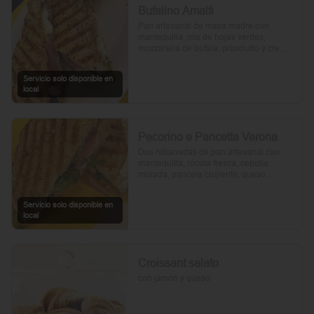
Bufalino Amalfi
Pan artesanal de masa madre con 
mantequilla, mix de hojas verdes, 
mozzarella de búfala, prosciutto y crema 
de tomates cherry. Un toque de vinagre, 
aceite de oliva, orégano, sal y pimienta 
Servicio solo disponible en
completan esta delicia.
local
Pecorino e Pancetta Verona
Dos rebanadas de pan artesanal con 
mantequilla, rúcula fresca, cebolla 
morada, panceta crujiente, queso 
pecorino y tomates cherry asados. Todo 
realzado con mayonesa al romero, sal, 
Servicio solo disponible en
pimienta y un toque de aceite de oliva.
local
Croissant salato
con jamon y queso