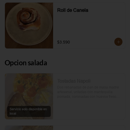
Roll de Canela
$3.590
Opcion salada
Tostadas Napoli
Dos rebanadas de pan de masa madre 
artesanal, untadas con mantequilla 
pomada, coronadas con huevos frescos 
y tomates cherry asados al aceite de 
oliva. Un toque de perejil fresco, sal y 
Servicio solo disponible en
pimienta.
local