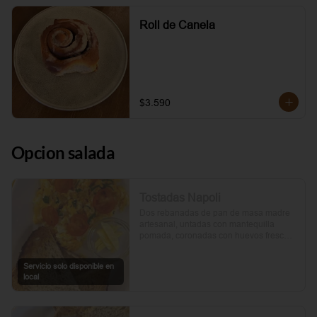
Roll de Canela
$3.590
Opcion salada
Tostadas Napoli
Dos rebanadas de pan de masa madre 
artesanal, untadas con mantequilla 
pomada, coronadas con huevos frescos 
y tomates cherry asados al aceite de 
oliva. Un toque de perejil fresco, sal y 
Servicio solo disponible en
pimienta.
local