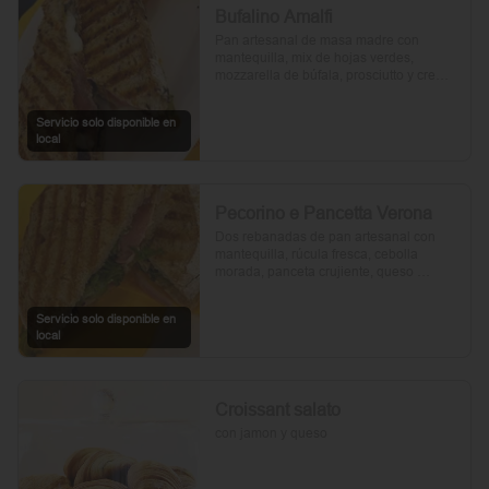
Bufalino Amalfi
Pan artesanal de masa madre con 
mantequilla, mix de hojas verdes, 
mozzarella de búfala, prosciutto y crema 
de tomates cherry. Un toque de vinagre, 
aceite de oliva, orégano, sal y pimienta 
Servicio solo disponible en
completan esta delicia.
local
Pecorino e Pancetta Verona
Dos rebanadas de pan artesanal con 
mantequilla, rúcula fresca, cebolla 
morada, panceta crujiente, queso 
pecorino y tomates cherry asados. Todo 
realzado con mayonesa al romero, sal, 
Servicio solo disponible en
pimienta y un toque de aceite de oliva.
local
Croissant salato
con jamon y queso