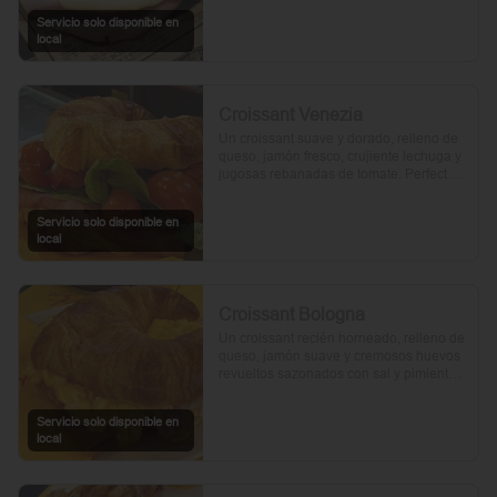
Servicio solo disponible en
local
Croissant Venezia
Un croissant suave y dorado, relleno de 
queso, jamón fresco, crujiente lechuga y 
jugosas rebanadas de tomate. Perfecto 
para comenzar el día.
Servicio solo disponible en
local
Croissant Bologna
Un croissant recién horneado, relleno de 
queso, jamón suave y cremosos huevos 
revueltos sazonados con sal y pimienta, 
preparados con un toque de aceite de 
oliva.
Servicio solo disponible en
local