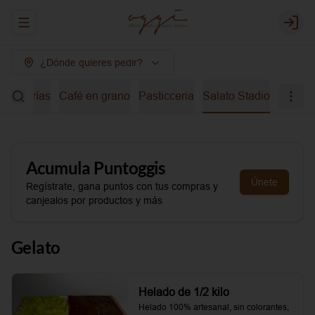
Abrir menu de navegación
Login
¿Dónde quieres pedir?
bidas frías
Café en grano
Pasticceria
Salato Stadio
Acumula
Puntoggis
Únete
Regístrate, gana puntos con tus compras y
canjealos por productos y más
Gelato
Helado de 1/2 kilo
Helado 100% artesanal, sin colorantes, 