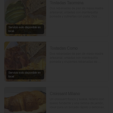
Tostadas Taormina
Dos rebanadas de pan de masa madre 
artesanal, untadas con mantequilla 
pomada y cubiertas con palta. Dos 
huevos frescos y un toque de perejil 
picado, mientras el aceite de oliva, la sal 
Servicio solo disponible en
y la pimienta realzan su sabor natural.
local
Tostadas Como
Dos rebanadas de pan de masa madre 
artesanal, untadas con mantequilla 
pomada y crujientes rebanadas de 
tocino. Dos huevos frescos y con un 
toque de perejil, sal y pimienta.
Servicio solo disponible en
local
Croissant Milano
Un croissant fresco y suave, relleno con 
queso fundente y una lámina de jamón, 
ideal para un bocado rápido y delicioso.