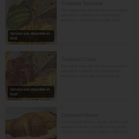
Tostadas Taormina
Dos rebanadas de pan de masa madre 
artesanal, untadas con mantequilla 
pomada y cubiertas con palta. Dos 
huevos frescos y un toque de perejil 
picado, mientras el aceite de oliva, la sal 
Servicio solo disponible en
y la pimienta realzan su sabor natural.
local
Tostadas Como
Dos rebanadas de pan de masa madre 
artesanal, untadas con mantequilla 
pomada y crujientes rebanadas de 
tocino. Dos huevos frescos y con un 
toque de perejil, sal y pimienta.
Servicio solo disponible en
local
Croissant Milano
Un croissant fresco y suave, relleno con 
queso fundente y una lámina de jamón, 
ideal para un bocado rápido y delicioso.