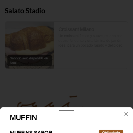
Salato Stadio
Croissant Milano
Un croissant fresco y suave, relleno con 
queso fundente y una lámina de jamón, 
ideal para un bocado rápido y delicioso.
Servicio solo disponible en
local
MUFFIN
MUFFINS SABOR
Obligatorio