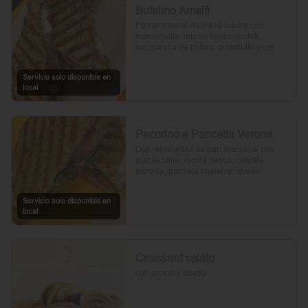
Bufalino Amalfi
Pan artesanal de masa madre con 
mantequilla, mix de hojas verdes, 
mozzarella de búfala, prosciutto y crema 
de tomates cherry. Un toque de vinagre, 
aceite de oliva, orégano, sal y pimienta 
Servicio solo disponible en
completan esta delicia.
local
Pecorino e Pancetta Verona
Dos rebanadas de pan artesanal con 
mantequilla, rúcula fresca, cebolla 
morada, panceta crujiente, queso 
pecorino y tomates cherry asados. Todo 
realzado con mayonesa al romero, sal, 
Servicio solo disponible en
pimienta y un toque de aceite de oliva.
local
Croissant salato
con jamon y queso