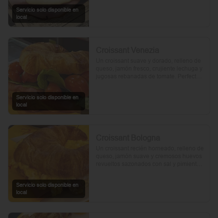
Servicio solo disponible en
local
Croissant Venezia
Un croissant suave y dorado, relleno de 
queso, jamón fresco, crujiente lechuga y 
jugosas rebanadas de tomate. Perfecto 
para comenzar el día.
Servicio solo disponible en
local
Croissant Bologna
Un croissant recién horneado, relleno de 
queso, jamón suave y cremosos huevos 
revueltos sazonados con sal y pimienta, 
preparados con un toque de aceite de 
oliva.
Servicio solo disponible en
local