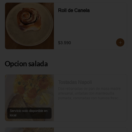
Roll de Canela
$3.590
Opcion salada
Tostadas Napoli
Dos rebanadas de pan de masa madre 
artesanal, untadas con mantequilla 
pomada, coronadas con huevos frescos 
y tomates cherry asados al aceite de 
oliva. Un toque de perejil fresco, sal y 
Servicio solo disponible en
pimienta.
local