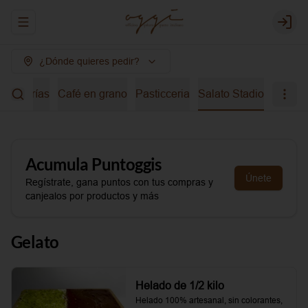
Abrir menu de navegación
Login
¿Dónde quieres pedir?
bidas frías
Café en grano
Pasticceria
Salato Stadio
Acumula
Puntoggis
Únete
Regístrate, gana puntos con tus compras y
canjealos por productos y más
Gelato
Helado de 1/2 kilo
Helado 100% artesanal, sin colorantes, 