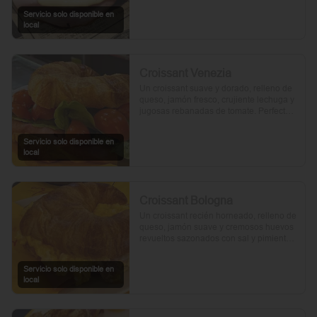
Servicio solo disponible en
local
Croissant Venezia
Un croissant suave y dorado, relleno de 
queso, jamón fresco, crujiente lechuga y 
jugosas rebanadas de tomate. Perfecto 
para comenzar el día.
Servicio solo disponible en
local
Croissant Bologna
Un croissant recién horneado, relleno de 
queso, jamón suave y cremosos huevos 
revueltos sazonados con sal y pimienta, 
preparados con un toque de aceite de 
oliva.
Servicio solo disponible en
local