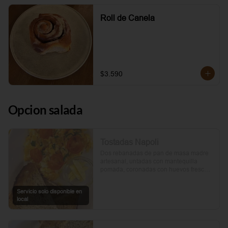
Roll de Canela
$3.590
Opcion salada
Tostadas Napoli
Dos rebanadas de pan de masa madre 
artesanal, untadas con mantequilla 
pomada, coronadas con huevos frescos 
y tomates cherry asados al aceite de 
oliva. Un toque de perejil fresco, sal y 
Servicio solo disponible en
pimienta.
local