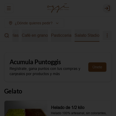
Abrir menu de navegación
Login
¿Dónde quieres pedir?
bidas frías
Café en grano
Pasticceria
Salato Stadio
Acumula
Puntoggis
Únete
Regístrate, gana puntos con tus compras y
canjealos por productos y más
Gelato
Helado de 1/2 kilo
Helado 100% artesanal, sin colorantes, 