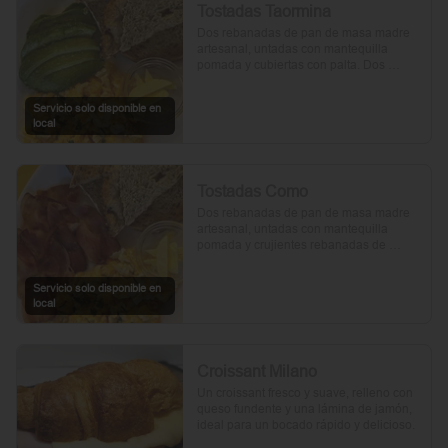
Tostadas Taormina
Dos rebanadas de pan de masa madre 
artesanal, untadas con mantequilla 
pomada y cubiertas con palta. Dos 
huevos frescos y un toque de perejil 
picado, mientras el aceite de oliva, la sal 
Servicio solo disponible en
y la pimienta realzan su sabor natural.
local
Tostadas Como
Dos rebanadas de pan de masa madre 
artesanal, untadas con mantequilla 
pomada y crujientes rebanadas de 
tocino. Dos huevos frescos y con un 
toque de perejil, sal y pimienta.
Servicio solo disponible en
local
Croissant Milano
Un croissant fresco y suave, relleno con 
queso fundente y una lámina de jamón, 
ideal para un bocado rápido y delicioso.