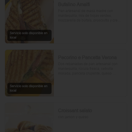
Bufalino Amalfi
Pan artesanal de masa madre con 
mantequilla, mix de hojas verdes, 
mozzarella de búfala, prosciutto y crema 
de tomates cherry. Un toque de vinagre, 
aceite de oliva, orégano, sal y pimienta 
Servicio solo disponible en
completan esta delicia.
local
Pecorino e Pancetta Verona
Dos rebanadas de pan artesanal con 
mantequilla, rúcula fresca, cebolla 
morada, panceta crujiente, queso 
pecorino y tomates cherry asados. Todo 
realzado con mayonesa al romero, sal, 
Servicio solo disponible en
pimienta y un toque de aceite de oliva.
local
Croissant salato
con jamon y queso