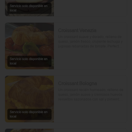
Servicio solo disponible en
local
Croissant Venezia
Un croissant suave y dorado, relleno de 
queso, jamón fresco, crujiente lechuga y 
jugosas rebanadas de tomate. Perfecto 
para comenzar el día.
Servicio solo disponible en
local
Croissant Bologna
Un croissant recién horneado, relleno de 
queso, jamón suave y cremosos huevos 
revueltos sazonados con sal y pimienta, 
preparados con un toque de aceite de 
oliva.
Servicio solo disponible en
local