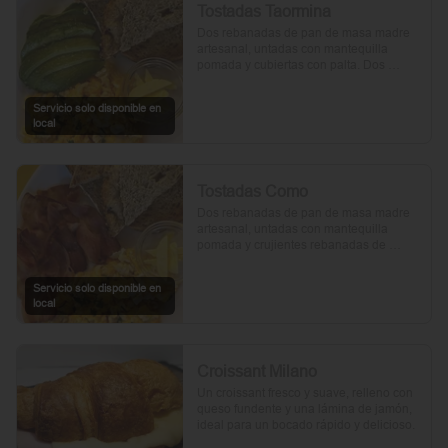
Tostadas Taormina
Dos rebanadas de pan de masa madre 
artesanal, untadas con mantequilla 
pomada y cubiertas con palta. Dos 
huevos frescos y un toque de perejil 
picado, mientras el aceite de oliva, la sal 
Servicio solo disponible en
y la pimienta realzan su sabor natural.
local
Tostadas Como
Dos rebanadas de pan de masa madre 
artesanal, untadas con mantequilla 
pomada y crujientes rebanadas de 
tocino. Dos huevos frescos y con un 
toque de perejil, sal y pimienta.
Servicio solo disponible en
local
Croissant Milano
Un croissant fresco y suave, relleno con 
queso fundente y una lámina de jamón, 
ideal para un bocado rápido y delicioso.