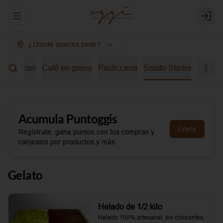
Abrir menu de navegación
Login
¿Dónde quieres pedir?
bidas frías
Café en grano
Pasticceria
Salato Stadio
Acumula
Puntoggis
Únete
Regístrate, gana puntos con tus compras y
canjealos por productos y más
Gelato
Helado de 1/2 kilo
Helado 100% artesanal, sin colorantes, 