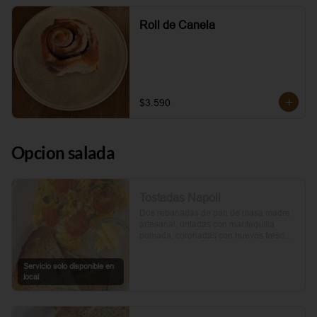
Roll de Canela
$3.590
Opcion salada
Tostadas Napoli
Dos rebanadas de pan de masa madre 
artesanal, untadas con mantequilla 
pomada, coronadas con huevos frescos 
y tomates cherry asados al aceite de 
oliva. Un toque de perejil fresco, sal y 
Servicio solo disponible en
pimienta.
local