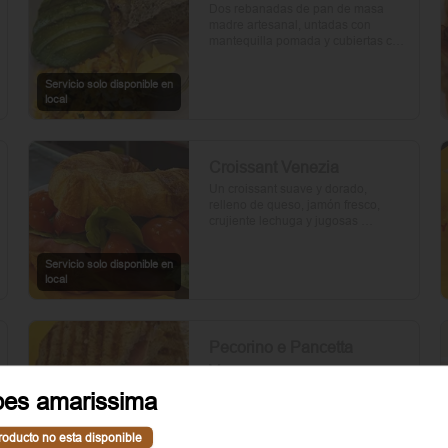
Dos rebanadas de pan de masa 
madre artesanal, untadas con 
mantequilla pomada y cubiertas con 
palta. Dos huevos frescos y un 
toque de perejil picado, mientras el 
Servicio solo disponible en
aceite de oliva, la sal y la pimienta 
local
realzan su sabor natural.
Croissant Venezia
Un croissant suave y dorado, 
relleno de queso, jamón fresco, 
crujiente lechuga y jugosas 
rebanadas de tomate. Perfecto para 
comenzar el día.
Servicio solo disponible en
local
Pecorino e Pancetta
Verona
Dos rebanadas de pan artesanal 
pes amarissima
con mantequilla, rúcula fresca, 
cebolla morada, panceta crujiente, 
roducto no esta disponible
queso pecorino y tomates cherry 
Servicio solo disponible en