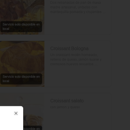
Dos rebanadas de pan de masa 
madre artesanal, untadas con 
mantequilla pomada y crujientes 
rebanadas de tocino. Dos huevos 
frescos y con un toque de perejil, sal 
Servicio solo disponible en
y pimienta.
local
Croissant Bologna
Un croissant recién horneado, 
relleno de queso, jamón suave y 
cremosos huevos revueltos 
sazonados con sal y pimienta, 
preparados con un toque de aceite 
Servicio solo disponible en
de oliva.
local
Croissant salato
con jamon y queso
Close
Servicio solo disponible en