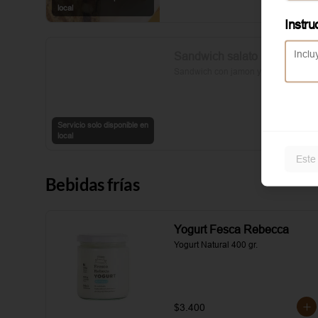
sal y pimienta completan esta 
local
delicia.
Instru
Sandwich salato
Sandwich con jamon y queso
Servicio solo disponible en
local
Este
Bebidas frías
Yogurt Fesca Rebecca
Yogurt Natural 400 gr.
$3.400