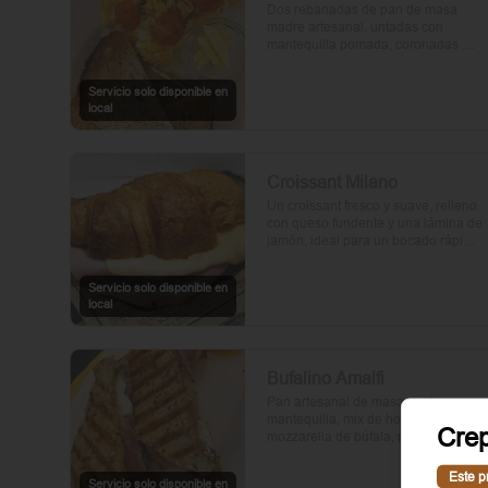
Dos rebanadas de pan de masa 
madre artesanal, untadas con 
mantequilla pomada, coronadas 
con huevos frescos y tomates cherry 
asados al aceite de oliva. Un toque 
Servicio solo disponible en
de perejil fresco, sal y pimienta.
local
Croissant Milano
Un croissant fresco y suave, relleno 
con queso fundente y una lámina de 
jamón, ideal para un bocado rápido 
y delicioso.
Servicio solo disponible en
local
Bufalino Amalfi
Pan artesanal de masa madre con 
mantequilla, mix de hojas verdes, 
Cre
mozzarella de búfala, prosciutto y 
crema de tomates cherry. Un toque 
de vinagre, aceite de oliva, orégano, 
Este p
Servicio solo disponible en