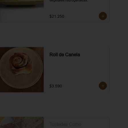
vegetales hidrogenadas.
$21.250
Roll de Canela
$3.590
Tostadas Como