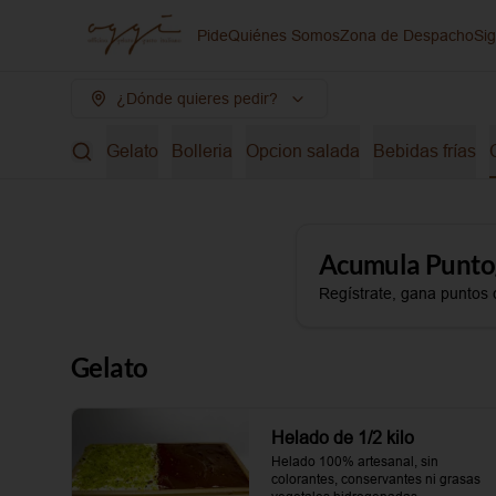
Pide
Quiénes Somos
Zona de Despacho
Si
¿Dónde quieres pedir?
Gelato
Bolleria
Opcion salada
Bebidas frías
Acumula
Punto
Regístrate, gana puntos 
Gelato
Helado de 1/2 kilo
Helado 100% artesanal, sin 
colorantes, conservantes ni grasas 