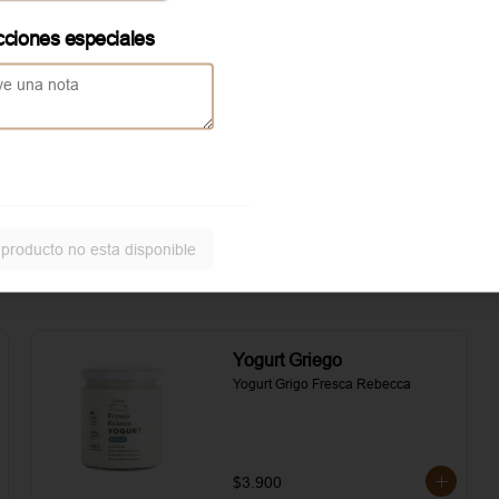
asados. Todo realzado con 
local
mayonesa al romero, sal, pimienta y 
cciones especiales
un toque de aceite de oliva.
Aggiunta Huevo revuelto
Servicio solo disponible en
local
 producto no esta disponible
Yogurt Griego
Yogurt Grigo Fresca Rebecca
$3.900