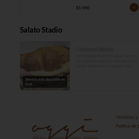
$5.990
Salato Stadio
Croissant Milano
Un croissant fresco y suave, relleno 
con queso fundente y una lámina de 
jamón, ideal para un bocado rápido 
y delicioso.
Servicio solo disponible en
local
Términos y 
Política de 