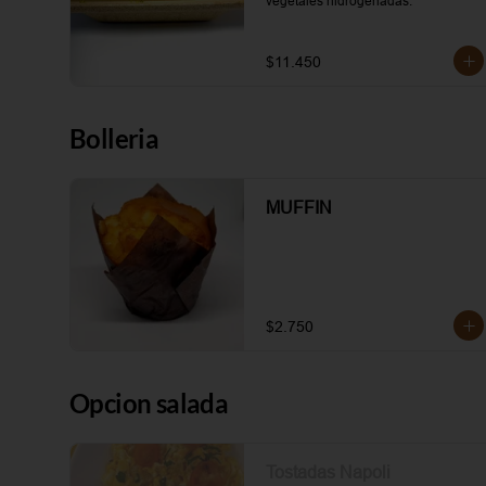
vegetales hidrogenadas.
$11.450
Bolleria
MUFFIN
$2.750
Opcion salada
Tostadas Napoli