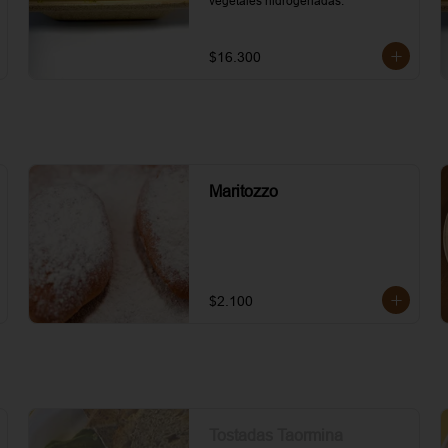
vegetales hidrogenadas.
$16.300
Maritozzo
$2.100
Tostadas Taormina