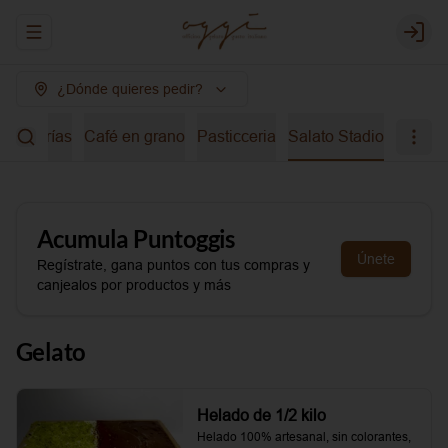
Abrir menu de navegación
Login
¿Dónde quieres pedir?
bidas frías
Café en grano
Pasticceria
Salato Stadio
Acumula
Puntoggis
Únete
Regístrate, gana puntos con tus compras y
canjealos por productos y más
Gelato
Helado de 1/2 kilo
Helado 100% artesanal, sin colorantes, 