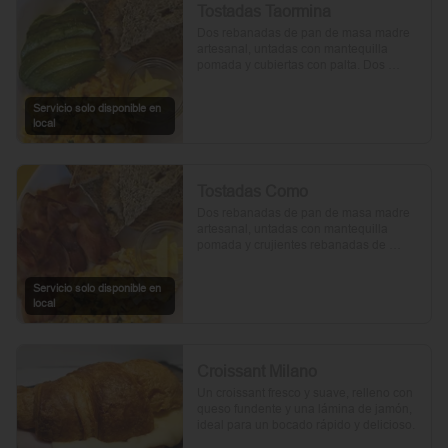
Tostadas Taormina
Dos rebanadas de pan de masa madre 
artesanal, untadas con mantequilla 
pomada y cubiertas con palta. Dos 
huevos frescos y un toque de perejil 
picado, mientras el aceite de oliva, la sal 
Servicio solo disponible en
y la pimienta realzan su sabor natural.
local
Tostadas Como
Dos rebanadas de pan de masa madre 
artesanal, untadas con mantequilla 
pomada y crujientes rebanadas de 
tocino. Dos huevos frescos y con un 
toque de perejil, sal y pimienta.
Servicio solo disponible en
local
Croissant Milano
Un croissant fresco y suave, relleno con 
queso fundente y una lámina de jamón, 
ideal para un bocado rápido y delicioso.