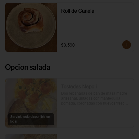
Roll de Canela
$3.590
Opcion salada
Tostadas Napoli
Dos rebanadas de pan de masa madre 
artesanal, untadas con mantequilla 
pomada, coronadas con huevos frescos 
y tomates cherry asados al aceite de 
oliva. Un toque de perejil fresco, sal y 
Servicio solo disponible en
pimienta.
local