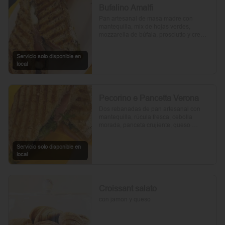
Bufalino Amalfi
Pan artesanal de masa madre con 
mantequilla, mix de hojas verdes, 
mozzarella de búfala, prosciutto y crema 
de tomates cherry. Un toque de vinagre, 
aceite de oliva, orégano, sal y pimienta 
Servicio solo disponible en
completan esta delicia.
local
Pecorino e Pancetta Verona
Dos rebanadas de pan artesanal con 
mantequilla, rúcula fresca, cebolla 
morada, panceta crujiente, queso 
pecorino y tomates cherry asados. Todo 
realzado con mayonesa al romero, sal, 
Servicio solo disponible en
pimienta y un toque de aceite de oliva.
local
Croissant salato
con jamon y queso