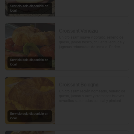
Servicio solo disponible en
local
Croissant Venezia
Un croissant suave y dorado, relleno de 
queso, jamón fresco, crujiente lechuga y 
jugosas rebanadas de tomate. Perfecto 
para comenzar el día.
Servicio solo disponible en
local
Croissant Bologna
Un croissant recién horneado, relleno de 
queso, jamón suave y cremosos huevos 
revueltos sazonados con sal y pimienta, 
preparados con un toque de aceite de 
oliva.
Servicio solo disponible en
local