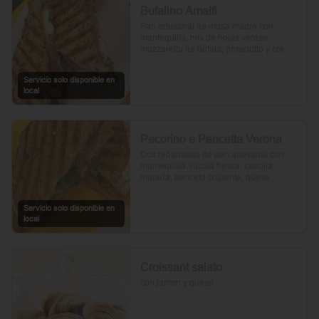
Bufalino Amalfi
Pan artesanal de masa madre con 
mantequilla, mix de hojas verdes, 
mozzarella de búfala, prosciutto y crema 
de tomates cherry. Un toque de vinagre, 
aceite de oliva, orégano, sal y pimienta 
Servicio solo disponible en
completan esta delicia.
local
Pecorino e Pancetta Verona
Dos rebanadas de pan artesanal con 
mantequilla, rúcula fresca, cebolla 
morada, panceta crujiente, queso 
pecorino y tomates cherry asados. Todo 
realzado con mayonesa al romero, sal, 
Servicio solo disponible en
pimienta y un toque de aceite de oliva.
local
Croissant salato
con jamon y queso