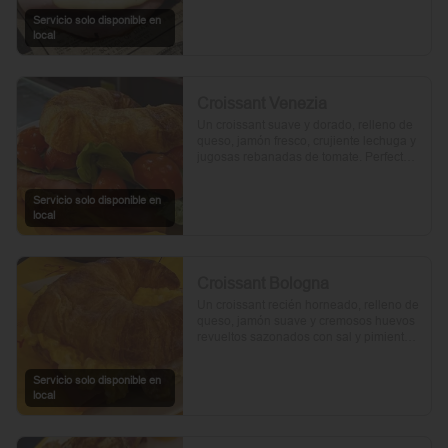
Servicio solo disponible en
local
Croissant Venezia
Un croissant suave y dorado, relleno de 
queso, jamón fresco, crujiente lechuga y 
jugosas rebanadas de tomate. Perfecto 
para comenzar el día.
Servicio solo disponible en
local
Croissant Bologna
Un croissant recién horneado, relleno de 
queso, jamón suave y cremosos huevos 
revueltos sazonados con sal y pimienta, 
preparados con un toque de aceite de 
oliva.
Servicio solo disponible en
local