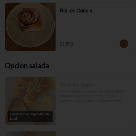
Roll de Canela
$3.590
Opcion salada
Tostadas Napoli
Dos rebanadas de pan de masa madre 
artesanal, untadas con mantequilla 
pomada, coronadas con huevos frescos 
y tomates cherry asados al aceite de 
oliva. Un toque de perejil fresco, sal y 
Servicio solo disponible en
pimienta.
local