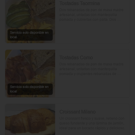
Tostadas Taormina
Dos rebanadas de pan de masa madre 
artesanal, untadas con mantequilla 
pomada y cubiertas con palta. Dos 
huevos frescos y un toque de perejil 
picado, mientras el aceite de oliva, la sal 
Servicio solo disponible en
y la pimienta realzan su sabor natural.
local
Tostadas Como
Dos rebanadas de pan de masa madre 
artesanal, untadas con mantequilla 
pomada y crujientes rebanadas de 
tocino. Dos huevos frescos y con un 
toque de perejil, sal y pimienta.
Servicio solo disponible en
local
Croissant Milano
Un croissant fresco y suave, relleno con 
queso fundente y una lámina de jamón, 
ideal para un bocado rápido y delicioso.