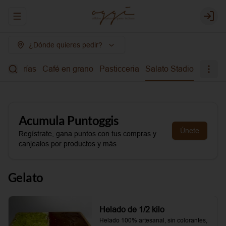
Abrir menu de navegación
Login
¿Dónde quieres pedir?
bidas frías
Café en grano
Pasticceria
Salato Stadio
Acumula
Puntoggis
Únete
Regístrate, gana puntos con tus compras y
canjealos por productos y más
Gelato
Helado de 1/2 kilo
Helado 100% artesanal, sin colorantes, 