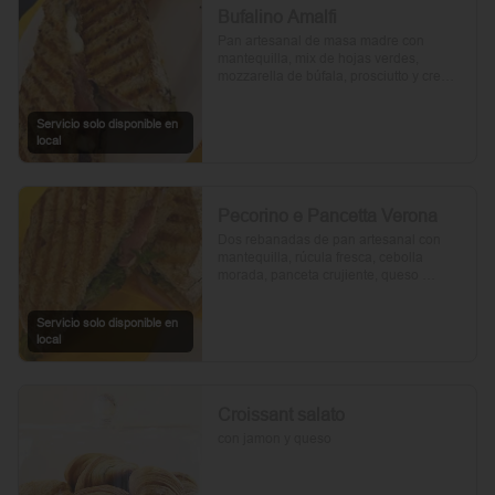
Bufalino Amalfi
Pan artesanal de masa madre con 
mantequilla, mix de hojas verdes, 
mozzarella de búfala, prosciutto y crema 
de tomates cherry. Un toque de vinagre, 
aceite de oliva, orégano, sal y pimienta 
Servicio solo disponible en
completan esta delicia.
local
Pecorino e Pancetta Verona
Dos rebanadas de pan artesanal con 
mantequilla, rúcula fresca, cebolla 
morada, panceta crujiente, queso 
pecorino y tomates cherry asados. Todo 
realzado con mayonesa al romero, sal, 
Servicio solo disponible en
pimienta y un toque de aceite de oliva.
local
Croissant salato
con jamon y queso