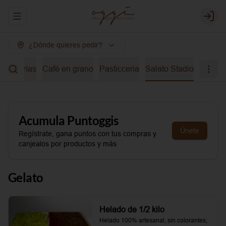
Abrir menu de navegación
Login
¿Dónde quieres pedir?
bidas frías
Café en grano
Pasticceria
Salato Stadio
Acumula
Puntoggis
Únete
Regístrate, gana puntos con tus compras y
canjealos por productos y más
Gelato
Helado de 1/2 kilo
Helado 100% artesanal, sin colorantes, 