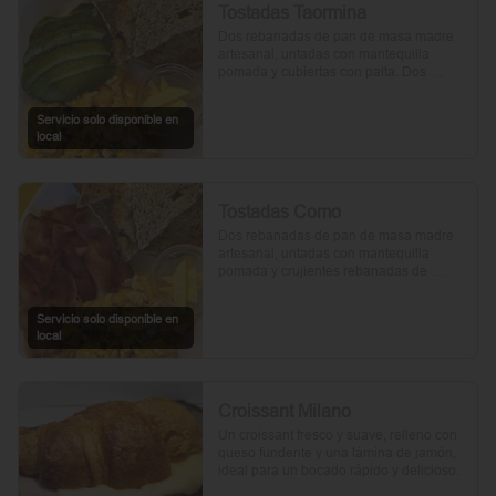
Tostadas Taormina
Dos rebanadas de pan de masa madre 
artesanal, untadas con mantequilla 
pomada y cubiertas con palta. Dos 
huevos frescos y un toque de perejil 
picado, mientras el aceite de oliva, la sal 
Servicio solo disponible en
y la pimienta realzan su sabor natural.
local
Tostadas Como
Dos rebanadas de pan de masa madre 
artesanal, untadas con mantequilla 
pomada y crujientes rebanadas de 
tocino. Dos huevos frescos y con un 
toque de perejil, sal y pimienta.
Servicio solo disponible en
local
Croissant Milano
Un croissant fresco y suave, relleno con 
queso fundente y una lámina de jamón, 
ideal para un bocado rápido y delicioso.