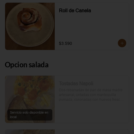
Roll de Canela
$3.590
Opcion salada
Tostadas Napoli
Dos rebanadas de pan de masa madre 
artesanal, untadas con mantequilla 
pomada, coronadas con huevos frescos 
y tomates cherry asados al aceite de 
oliva. Un toque de perejil fresco, sal y 
Servicio solo disponible en
pimienta.
local