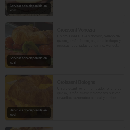
Servicio solo disponible en
local
Croissant Venezia
Un croissant suave y dorado, relleno de 
queso, jamón fresco, crujiente lechuga y 
jugosas rebanadas de tomate. Perfecto 
para comenzar el día.
Servicio solo disponible en
local
Croissant Bologna
Un croissant recién horneado, relleno de 
queso, jamón suave y cremosos huevos 
revueltos sazonados con sal y pimienta, 
preparados con un toque de aceite de 
oliva.
Servicio solo disponible en
local