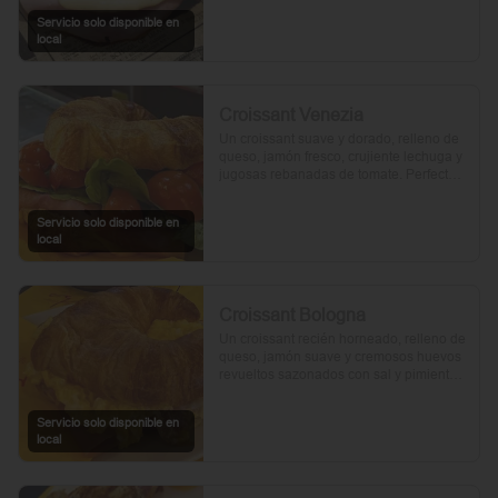
Servicio solo disponible en
local
Croissant Venezia
Un croissant suave y dorado, relleno de 
queso, jamón fresco, crujiente lechuga y 
jugosas rebanadas de tomate. Perfecto 
para comenzar el día.
Servicio solo disponible en
local
Croissant Bologna
Un croissant recién horneado, relleno de 
queso, jamón suave y cremosos huevos 
revueltos sazonados con sal y pimienta, 
preparados con un toque de aceite de 
oliva.
Servicio solo disponible en
local