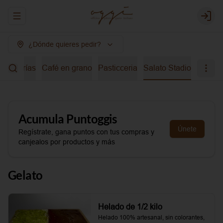
Abrir menu de navegación
Login
¿Dónde quieres pedir?
bidas frías
Café en grano
Pasticceria
Salato Stadio
Acumula
Puntoggis
Únete
Regístrate, gana puntos con tus compras y
canjealos por productos y más
Gelato
Helado de 1/2 kilo
Helado 100% artesanal, sin colorantes, 