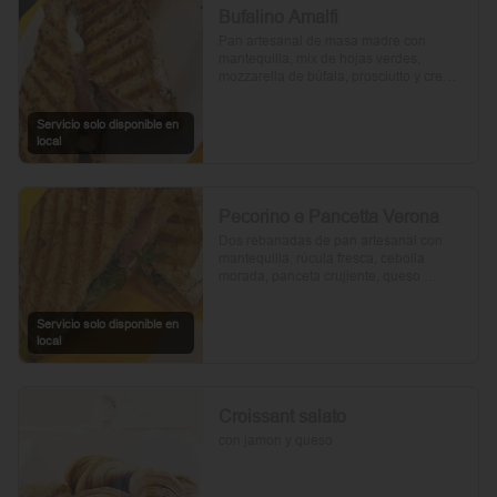
Bufalino Amalfi
Pan artesanal de masa madre con 
mantequilla, mix de hojas verdes, 
mozzarella de búfala, prosciutto y crema 
de tomates cherry. Un toque de vinagre, 
aceite de oliva, orégano, sal y pimienta 
Servicio solo disponible en
completan esta delicia.
local
Pecorino e Pancetta Verona
Dos rebanadas de pan artesanal con 
mantequilla, rúcula fresca, cebolla 
morada, panceta crujiente, queso 
pecorino y tomates cherry asados. Todo 
realzado con mayonesa al romero, sal, 
Servicio solo disponible en
pimienta y un toque de aceite de oliva.
local
Croissant salato
con jamon y queso