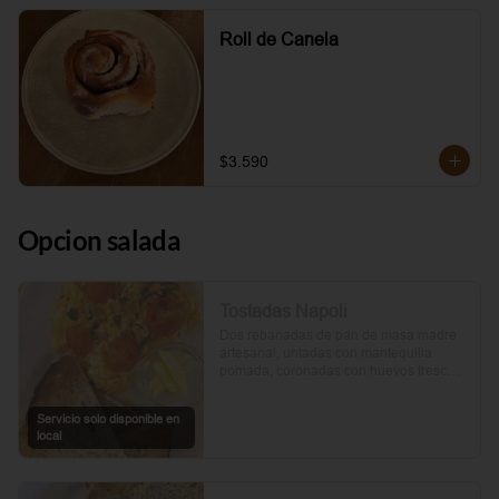
Roll de Canela
$3.590
Opcion salada
Tostadas Napoli
Dos rebanadas de pan de masa madre 
artesanal, untadas con mantequilla 
pomada, coronadas con huevos frescos 
y tomates cherry asados al aceite de 
oliva. Un toque de perejil fresco, sal y 
Servicio solo disponible en
pimienta.
local