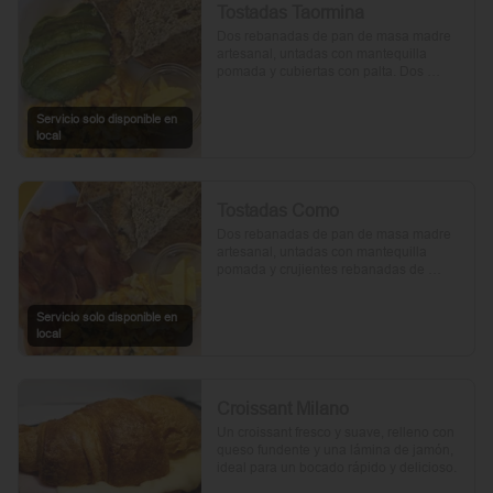
Tostadas Taormina
Dos rebanadas de pan de masa madre 
artesanal, untadas con mantequilla 
pomada y cubiertas con palta. Dos 
huevos frescos y un toque de perejil 
picado, mientras el aceite de oliva, la sal 
Servicio solo disponible en
y la pimienta realzan su sabor natural.
local
Tostadas Como
Dos rebanadas de pan de masa madre 
artesanal, untadas con mantequilla 
pomada y crujientes rebanadas de 
tocino. Dos huevos frescos y con un 
toque de perejil, sal y pimienta.
Servicio solo disponible en
local
Croissant Milano
Un croissant fresco y suave, relleno con 
queso fundente y una lámina de jamón, 
ideal para un bocado rápido y delicioso.