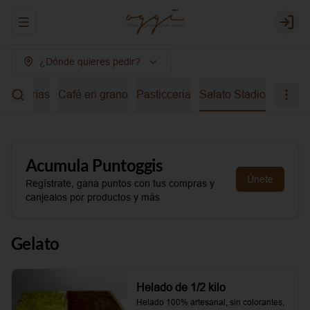
Abrir menu de navegación
Login
¿Dónde quieres pedir?
bidas frías
Café en grano
Pasticceria
Salato Stadio
Acumula
Puntoggis
Únete
Regístrate, gana puntos con tus compras y
canjealos por productos y más
Gelato
Helado de 1/2 kilo
Helado 100% artesanal, sin colorantes, 