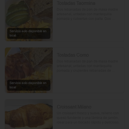
Tostadas Taormina
Dos rebanadas de pan de masa madre 
artesanal, untadas con mantequilla 
pomada y cubiertas con palta. Dos 
huevos frescos y un toque de perejil 
picado, mientras el aceite de oliva, la sal 
Servicio solo disponible en
y la pimienta realzan su sabor natural.
local
Tostadas Como
Dos rebanadas de pan de masa madre 
artesanal, untadas con mantequilla 
pomada y crujientes rebanadas de 
tocino. Dos huevos frescos y con un 
toque de perejil, sal y pimienta.
Servicio solo disponible en
local
Croissant Milano
Un croissant fresco y suave, relleno con 
queso fundente y una lámina de jamón, 
ideal para un bocado rápido y delicioso.