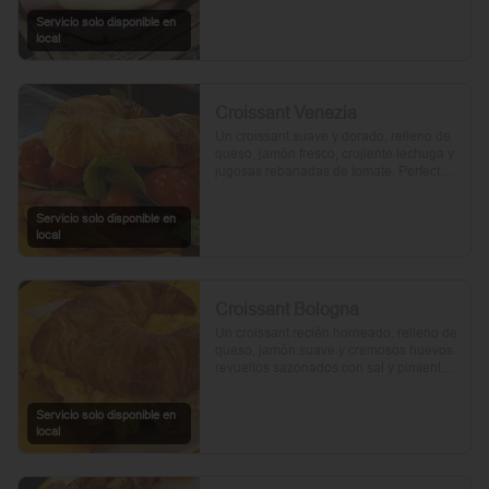
Servicio solo disponible en
local
Croissant Venezia
Un croissant suave y dorado, relleno de 
queso, jamón fresco, crujiente lechuga y 
jugosas rebanadas de tomate. Perfecto 
para comenzar el día.
Servicio solo disponible en
local
Croissant Bologna
Un croissant recién horneado, relleno de 
queso, jamón suave y cremosos huevos 
revueltos sazonados con sal y pimienta, 
preparados con un toque de aceite de 
oliva.
Servicio solo disponible en
local