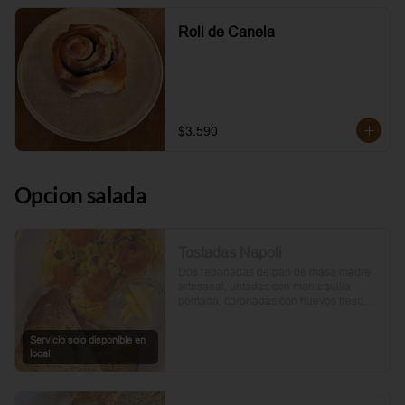
Roll de Canela
$3.590
Opcion salada
Tostadas Napoli
Dos rebanadas de pan de masa madre 
artesanal, untadas con mantequilla 
pomada, coronadas con huevos frescos 
y tomates cherry asados al aceite de 
oliva. Un toque de perejil fresco, sal y 
Servicio solo disponible en
pimienta.
local