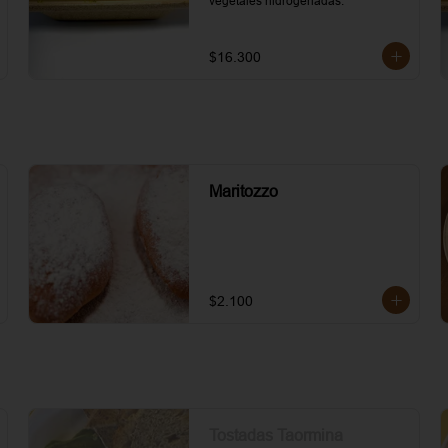
vegetales hidrogenadas.
$16.300
Maritozzo
$2.100
Tostadas Taormina