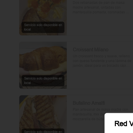
Dos rebanadas de pan de masa 
madre artesanal, untadas con 
mantequilla pomada, coronadas 
con huevos frescos y tomates cherry 
asados al aceite de oliva. Un toque 
Servicio solo disponible en
de perejil fresco, sal y pimienta.
local
Croissant Milano
Un croissant fresco y suave, relleno 
con queso fundente y una lámina de 
jamón, ideal para un bocado rápido 
y delicioso.
Servicio solo disponible en
local
Bufalino Amalfi
Pan artesanal de masa madre con 
mantequilla, mix de hojas verdes, 
mozzarella de búfala, prosciutto y 
Red V
crema de tomates cherry. Un toque 
de vinagre, aceite de oliva, orégano, 
Servicio solo disponible en