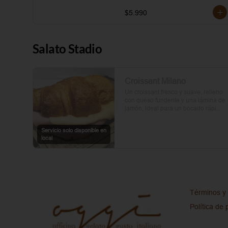
$5.990
Salato Stadio
Croissant Milano
Un croissant fresco y suave, relleno 
con queso fundente y una lámina de 
jamón, ideal para un bocado rápido 
y delicioso.
Servicio solo disponible en
local
Términos y 
Política de 