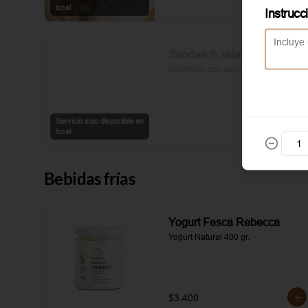
sal y pimienta completan esta 
local
Instrucc
delicia.
Sandwich salato
Sandwich con jamon y queso
Servicio solo disponible en
local
Bebidas frías
Yogurt Fesca Rebecca
Yogurt Natural 400 gr.
$3.400