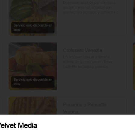
Dos rebanadas de pan de masa 
madre artesanal, untadas con 
mantequilla pomada y cubiertas con 
palta. Dos huevos frescos y un 
toque de perejil picado, mientras el 
Servicio solo disponible en
aceite de oliva, la sal y la pimienta 
local
realzan su sabor natural.
Croissant Venezia
Un croissant suave y dorado, 
relleno de queso, jamón fresco, 
crujiente lechuga y jugosas 
rebanadas de tomate. Perfecto para 
comenzar el día.
Servicio solo disponible en
local
Pecorino e Pancetta
Verona
Dos rebanadas de pan artesanal 
con mantequilla, rúcula fresca, 
elvet Media
cebolla morada, panceta crujiente, 
queso pecorino y tomates cherry 
Servicio solo disponible en