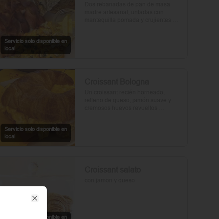
Dos rebanadas de pan de masa 
madre artesanal, untadas con 
mantequilla pomada y crujientes 
rebanadas de tocino. Dos huevos 
frescos y con un toque de perejil, sal 
Servicio solo disponible en
y pimienta.
local
Croissant Bologna
Un croissant recién horneado, 
relleno de queso, jamón suave y 
cremosos huevos revueltos 
sazonados con sal y pimienta, 
preparados con un toque de aceite 
Servicio solo disponible en
de oliva.
local
Croissant salato
con jamon y queso
Close
Servicio solo disponible en