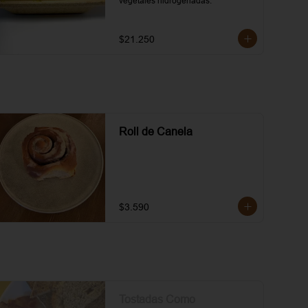
vegetales hidrogenadas.
$21.250
Roll de Canela
$3.590
Tostadas Como