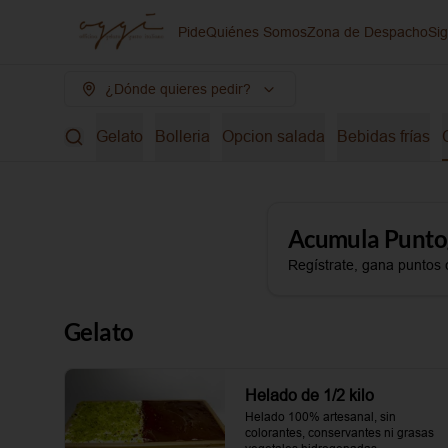
Pide
Quiénes Somos
Zona de Despacho
Si
¿Dónde quieres pedir?
Gelato
Bolleria
Opcion salada
Bebidas frías
Acumula
Punto
Regístrate, gana puntos 
Gelato
Helado de 1/2 kilo
Helado 100% artesanal, sin 
colorantes, conservantes ni grasas 