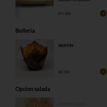
vegetales hidrogenadas.
$11.450
Bolleria
MUFFIN
$2.750
Opcion salada
Tostadas Napoli