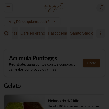
Abrir menu de navegación
Login
¿Dónde quieres pedir?
bidas frías
Café en grano
Pasticceria
Salato Stadio
Acumula
Puntoggis
Únete
Regístrate, gana puntos con tus compras y
canjealos por productos y más
Gelato
Helado de 1/2 kilo
Helado 100% artesanal, sin colorantes, 