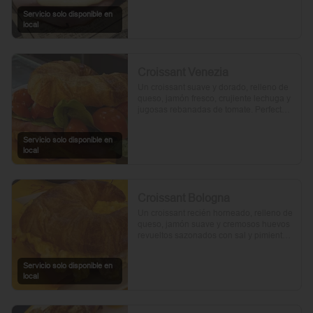
Servicio solo disponible en
local
Croissant Venezia
Un croissant suave y dorado, relleno de 
queso, jamón fresco, crujiente lechuga y 
jugosas rebanadas de tomate. Perfecto 
para comenzar el día.
Servicio solo disponible en
local
Croissant Bologna
Un croissant recién horneado, relleno de 
queso, jamón suave y cremosos huevos 
revueltos sazonados con sal y pimienta, 
preparados con un toque de aceite de 
oliva.
Servicio solo disponible en
local