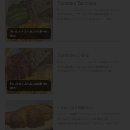
Tostadas Taormina
Dos rebanadas de pan de masa madre 
artesanal, untadas con mantequilla 
pomada y cubiertas con palta. Dos 
huevos frescos y un toque de perejil 
picado, mientras el aceite de oliva, la sal 
Servicio solo disponible en
y la pimienta realzan su sabor natural.
local
Tostadas Como
Dos rebanadas de pan de masa madre 
artesanal, untadas con mantequilla 
pomada y crujientes rebanadas de 
tocino. Dos huevos frescos y con un 
toque de perejil, sal y pimienta.
Servicio solo disponible en
local
Croissant Milano
Un croissant fresco y suave, relleno con 
queso fundente y una lámina de jamón, 
ideal para un bocado rápido y delicioso.