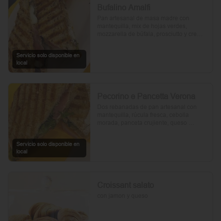
Bufalino Amalfi
Pan artesanal de masa madre con 
mantequilla, mix de hojas verdes, 
mozzarella de búfala, prosciutto y crema 
de tomates cherry. Un toque de vinagre, 
aceite de oliva, orégano, sal y pimienta 
Servicio solo disponible en
completan esta delicia.
local
Pecorino e Pancetta Verona
Dos rebanadas de pan artesanal con 
mantequilla, rúcula fresca, cebolla 
morada, panceta crujiente, queso 
pecorino y tomates cherry asados. Todo 
realzado con mayonesa al romero, sal, 
Servicio solo disponible en
pimienta y un toque de aceite de oliva.
local
Croissant salato
con jamon y queso