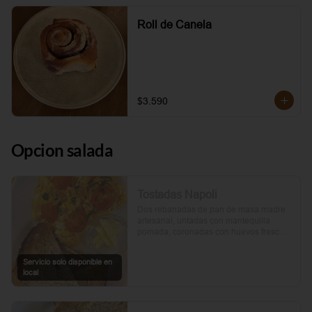
Roll de Canela
$3.590
Opcion salada
Tostadas Napoli
Dos rebanadas de pan de masa madre 
artesanal, untadas con mantequilla 
pomada, coronadas con huevos frescos 
y tomates cherry asados al aceite de 
oliva. Un toque de perejil fresco, sal y 
Servicio solo disponible en
pimienta.
local