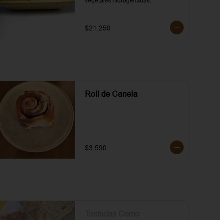
vegetales hidrogenadas.
$21.250
Roll de Canela
$3.590
Tostadas Como