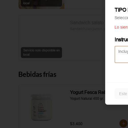
sal y pimienta completan esta 
local
delicia.
TIPO
Selecc
Sandwich salato
Lo sien
Sandwich con jamon y queso
Instru
Servicio solo disponible en
local
Bebidas frías
Yogurt Fesca Rebecca
Este
Yogurt Natural 400 gr.
$3.400