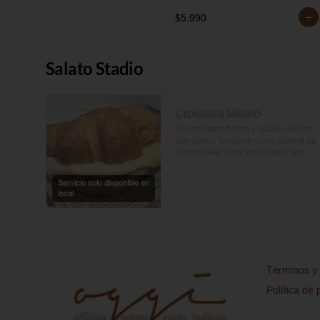
$5.990
Salato Stadio
Croissant Milano
Un croissant fresco y suave, relleno 
con queso fundente y una lámina de 
jamón, ideal para un bocado rápido 
y delicioso.
Servicio solo disponible en
local
Términos y 
Política de 