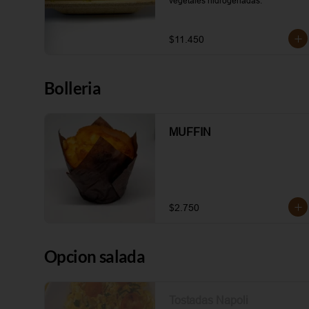
vegetales hidrogenadas.
$11.450
Bolleria
MUFFIN
$2.750
Opcion salada
Tostadas Napoli