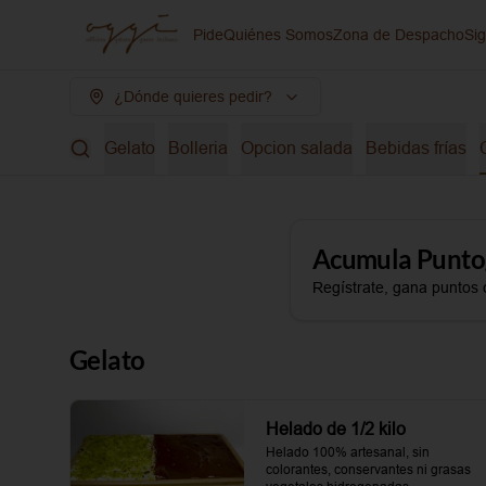
Pide
Quiénes Somos
Zona de Despacho
Si
¿Dónde quieres pedir?
Gelato
Bolleria
Opcion salada
Bebidas frías
Acumula
Punto
Regístrate, gana puntos 
Gelato
Helado de 1/2 kilo
Helado 100% artesanal, sin 
colorantes, conservantes ni grasas 