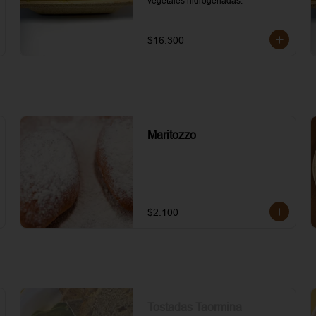
vegetales hidrogenadas.
$16.300
Maritozzo
$2.100
Tostadas Taormina