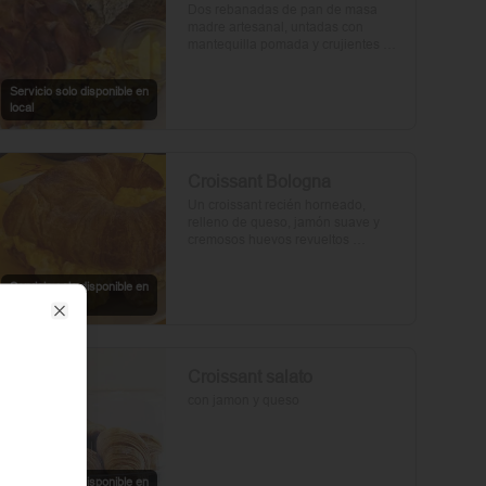
Dos rebanadas de pan de masa 
madre artesanal, untadas con 
mantequilla pomada y crujientes 
rebanadas de tocino. Dos huevos 
frescos y con un toque de perejil, sal 
Servicio solo disponible en
y pimienta.
local
Croissant Bologna
Un croissant recién horneado, 
relleno de queso, jamón suave y 
cremosos huevos revueltos 
sazonados con sal y pimienta, 
preparados con un toque de aceite 
Servicio solo disponible en
de oliva.
local
Close
Croissant salato
con jamon y queso
Servicio solo disponible en