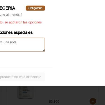
asados. Todo realzado con 
local
mayonesa al romero, sal, pimienta y 
 EGERIA
Obligatorio
un toque de aceite de oliva.
ione al menos 1
Aggiunta Huevo revuelto
to, se agotaron las opciones
cciones especiales
Servicio solo disponible en
local
Yogurt Griego
 producto no esta disponible
Yogurt Grigo Fresca Rebecca
$3.900