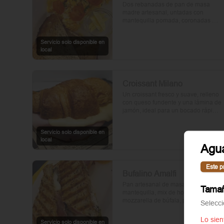
Dos rebanadas de pan de masa 
madre artesanal, untadas con 
mantequilla pomada, coronadas 
con huevos frescos y tomates cherry 
asados al aceite de oliva. Un toque 
Servicio solo disponible en
de perejil fresco, sal y pimienta.
local
Croissant Milano
Un croissant fresco y suave, relleno 
con queso fundente y una lámina de 
jamón, ideal para un bocado rápido 
y delicioso.
Servicio solo disponible en
local
Agu
Este p
Bufalino Amalfi
Pan artesanal de masa madre con 
Tamañ
mantequilla, mix de hojas verdes, 
mozzarella de búfala, prosciutto y 
Selecc
crema de tomates cherry. Un toque 
de vinagre, aceite de oliva, orégano, 
Lo sien
Servicio solo disponible en