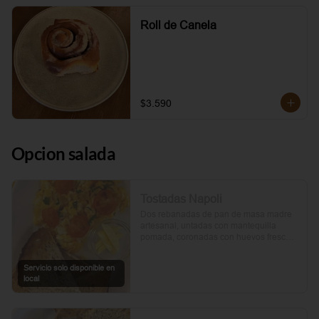
Roll de Canela
$3.590
Opcion salada
Tostadas Napoli
Dos rebanadas de pan de masa madre 
artesanal, untadas con mantequilla 
pomada, coronadas con huevos frescos 
y tomates cherry asados al aceite de 
oliva. Un toque de perejil fresco, sal y 
Servicio solo disponible en
pimienta.
local