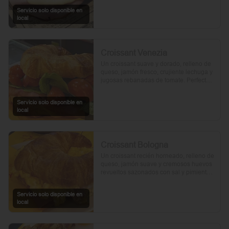
Servicio solo disponible en
local
Croissant Venezia
Un croissant suave y dorado, relleno de 
queso, jamón fresco, crujiente lechuga y 
jugosas rebanadas de tomate. Perfecto 
para comenzar el día.
Servicio solo disponible en
local
Croissant Bologna
Un croissant recién horneado, relleno de 
queso, jamón suave y cremosos huevos 
revueltos sazonados con sal y pimienta, 
preparados con un toque de aceite de 
oliva.
Servicio solo disponible en
local