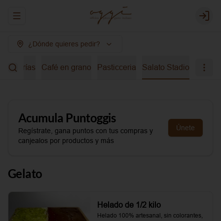
Abrir menu de navegación
Login
¿Dónde quieres pedir?
bidas frías
Café en grano
Pasticceria
Salato Stadio
Acumula
Puntoggis
Únete
Regístrate, gana puntos con tus compras y
canjealos por productos y más
Gelato
Helado de 1/2 kilo
Helado 100% artesanal, sin colorantes, 