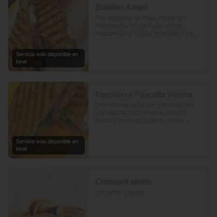
Bufalino Amalfi
Pan artesanal de masa madre con 
mantequilla, mix de hojas verdes, 
mozzarella de búfala, prosciutto y crema 
de tomates cherry. Un toque de vinagre, 
aceite de oliva, orégano, sal y pimienta 
Servicio solo disponible en
completan esta delicia.
local
Pecorino e Pancetta Verona
Dos rebanadas de pan artesanal con 
mantequilla, rúcula fresca, cebolla 
morada, panceta crujiente, queso 
pecorino y tomates cherry asados. Todo 
realzado con mayonesa al romero, sal, 
Servicio solo disponible en
pimienta y un toque de aceite de oliva.
local
Croissant salato
con jamon y queso