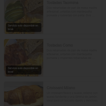
Tostadas Taormina
Dos rebanadas de pan de masa madre 
artesanal, untadas con mantequilla 
pomada y cubiertas con palta. Dos 
huevos frescos y un toque de perejil 
picado, mientras el aceite de oliva, la sal 
Servicio solo disponible en
y la pimienta realzan su sabor natural.
local
Tostadas Como
Dos rebanadas de pan de masa madre 
artesanal, untadas con mantequilla 
pomada y crujientes rebanadas de 
tocino. Dos huevos frescos y con un 
toque de perejil, sal y pimienta.
Servicio solo disponible en
local
Croissant Milano
Un croissant fresco y suave, relleno con 
queso fundente y una lámina de jamón, 
ideal para un bocado rápido y delicioso.