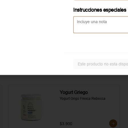
asados. Todo realzado con 
local
mayonesa al romero, sal, pimienta y 
Instrucciones especiales
un toque de aceite de oliva.
Aggiunta Huevo revuelto
Servicio solo disponible en
local
Este producto no esta dispo
Yogurt Griego
Yogurt Grigo Fresca Rebecca
$3.900