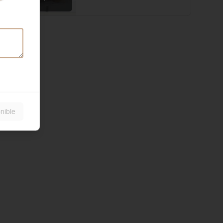
local
nible