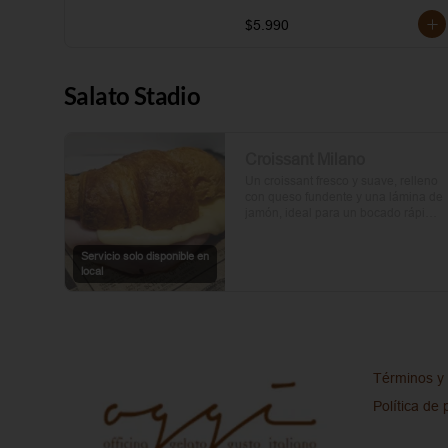
$5.990
Salato Stadio
Croissant Milano
Un croissant fresco y suave, relleno 
con queso fundente y una lámina de 
jamón, ideal para un bocado rápido 
y delicioso.
Servicio solo disponible en
local
Términos y 
Política de 