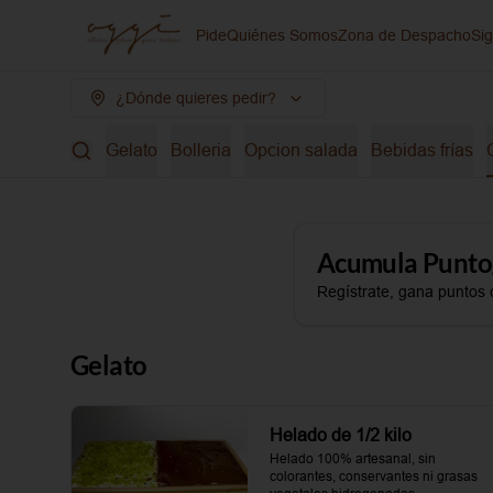
Pide
Quiénes Somos
Zona de Despacho
Si
¿Dónde quieres pedir?
Gelato
Bolleria
Opcion salada
Bebidas frías
Acumula
Punto
Regístrate, gana puntos 
Gelato
Helado de 1/2 kilo
Helado 100% artesanal, sin 
colorantes, conservantes ni grasas 