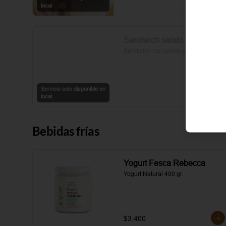
sal y pimienta completan esta 
local
delicia.
Sandwich salato
Sandwich con jamon y queso
Servicio solo disponible en
local
Bebidas frías
Yogurt Fesca Rebecca
Yogurt Natural 400 gr.
$3.400