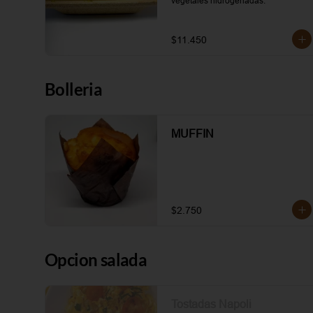
vegetales hidrogenadas.
$11.450
Bolleria
MUFFIN
$2.750
Opcion salada
Tostadas Napoli