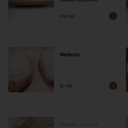
vegetales hidrogenadas.
$16.300
Maritozzo
$2.100
Tostadas Taormina