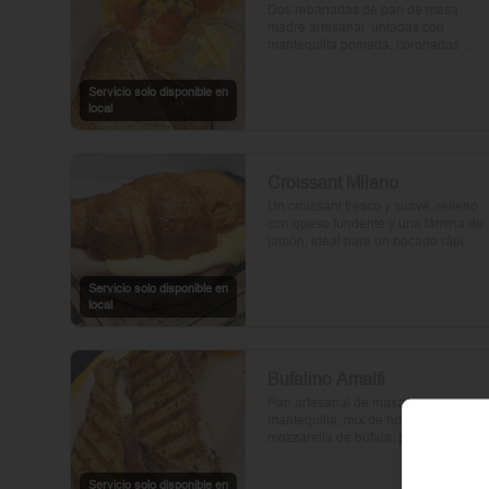
Dos rebanadas de pan de masa 
madre artesanal, untadas con 
mantequilla pomada, coronadas 
con huevos frescos y tomates cherry 
asados al aceite de oliva. Un toque 
Servicio solo disponible en
de perejil fresco, sal y pimienta.
local
Croissant Milano
Un croissant fresco y suave, relleno 
con queso fundente y una lámina de 
jamón, ideal para un bocado rápido 
y delicioso.
Servicio solo disponible en
local
Bufalino Amalfi
Pan artesanal de masa madre con 
mantequilla, mix de hojas verdes, 
mozzarella de búfala, prosciutto y 
crema de tomates cherry. Un toque 
de vinagre, aceite de oliva, orégano, 
Servicio solo disponible en