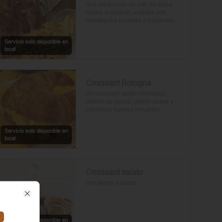
Dos rebanadas de pan de masa 
madre artesanal, untadas con 
mantequilla pomada y crujientes 
rebanadas de tocino. Dos huevos 
frescos y con un toque de perejil, sal 
Servicio solo disponible en
y pimienta.
local
Croissant Bologna
Un croissant recién horneado, 
relleno de queso, jamón suave y 
cremosos huevos revueltos 
sazonados con sal y pimienta, 
preparados con un toque de aceite 
Servicio solo disponible en
de oliva.
local
Croissant salato
con jamon y queso
Close
Servicio solo disponible en