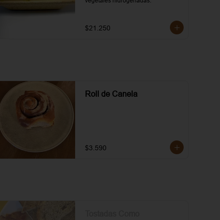
vegetales hidrogenadas.
$21.250
Roll de Canela
$3.590
Tostadas Como