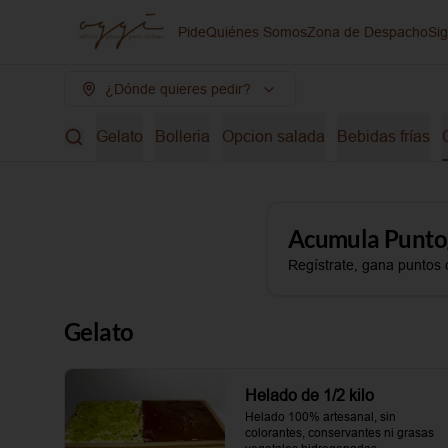
Pide
Quiénes Somos
Zona de Despacho
Si
¿Dónde quieres pedir?
Gelato
Bolleria
Opcion salada
Bebidas frías
Acumula
Punto
Regístrate, gana puntos 
Gelato
Helado de 1/2 kilo
Helado 100% artesanal, sin 
colorantes, conservantes ni grasas 