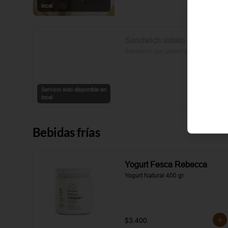
sal y pimienta completan esta 
local
delicia.
Sandwich salato
Sandwich con jamon y queso
Servicio solo disponible en
local
Bebidas frías
Yogurt Fesca Rebecca
Yogurt Natural 400 gr.
$3.400