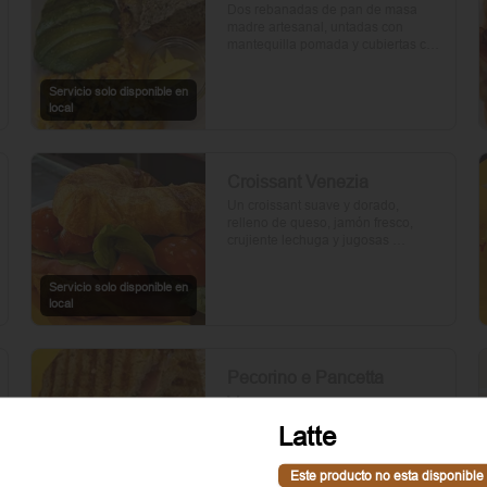
Dos rebanadas de pan de masa 
madre artesanal, untadas con 
mantequilla pomada y cubiertas con 
palta. Dos huevos frescos y un 
toque de perejil picado, mientras el 
Servicio solo disponible en
aceite de oliva, la sal y la pimienta 
local
realzan su sabor natural.
Croissant Venezia
Un croissant suave y dorado, 
relleno de queso, jamón fresco, 
crujiente lechuga y jugosas 
rebanadas de tomate. Perfecto para 
comenzar el día.
Servicio solo disponible en
local
Pecorino e Pancetta
Verona
Dos rebanadas de pan artesanal 
Latte
con mantequilla, rúcula fresca, 
cebolla morada, panceta crujiente, 
Este producto no esta disponible
queso pecorino y tomates cherry 
Servicio solo disponible en