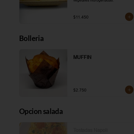
vegetales hidrogenadas.
$11.450
Bolleria
MUFFIN
$2.750
Opcion salada
Tostadas Napoli