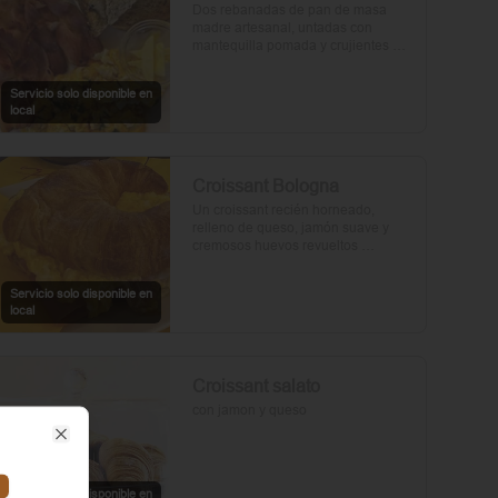
Dos rebanadas de pan de masa 
madre artesanal, untadas con 
mantequilla pomada y crujientes 
rebanadas de tocino. Dos huevos 
frescos y con un toque de perejil, sal 
Servicio solo disponible en
y pimienta.
local
Croissant Bologna
Un croissant recién horneado, 
relleno de queso, jamón suave y 
cremosos huevos revueltos 
sazonados con sal y pimienta, 
preparados con un toque de aceite 
Servicio solo disponible en
de oliva.
local
Croissant salato
con jamon y queso
Close
Servicio solo disponible en