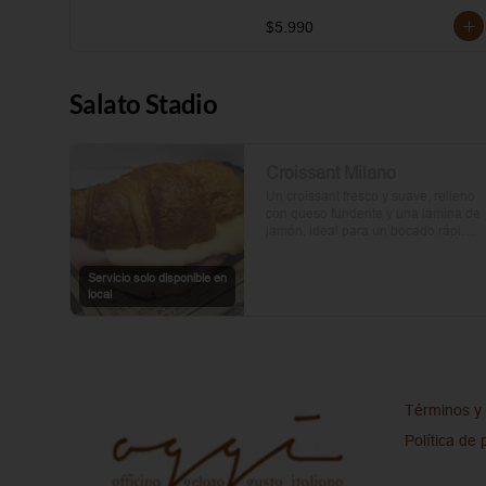
$5.990
Salato Stadio
Croissant Milano
Un croissant fresco y suave, relleno 
con queso fundente y una lámina de 
jamón, ideal para un bocado rápido 
y delicioso.
Servicio solo disponible en
local
Términos y 
Política de 