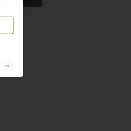
local
nible