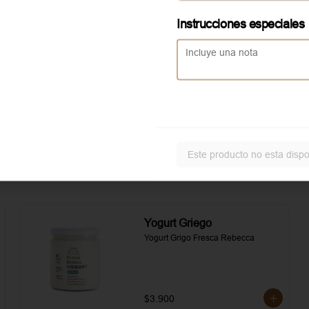
asados. Todo realzado con 
local
mayonesa al romero, sal, pimienta y 
Instrucciones especiales
un toque de aceite de oliva.
Aggiunta Huevo revuelto
Servicio solo disponible en
local
Este producto no esta dispo
Yogurt Griego
Yogurt Grigo Fresca Rebecca
$3.900