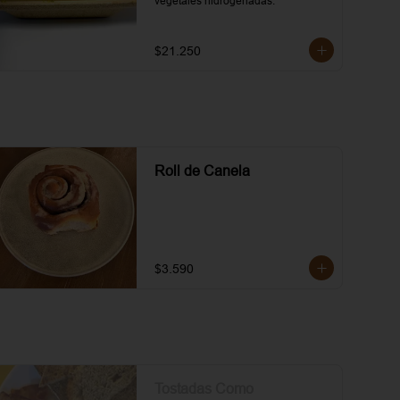
vegetales hidrogenadas.
$21.250
Roll de Canela
$3.590
Tostadas Como