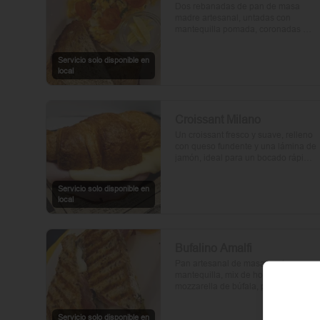
Dos rebanadas de pan de masa 
madre artesanal, untadas con 
mantequilla pomada, coronadas 
con huevos frescos y tomates cherry 
asados al aceite de oliva. Un toque 
Servicio solo disponible en
de perejil fresco, sal y pimienta.
local
Croissant Milano
Un croissant fresco y suave, relleno 
con queso fundente y una lámina de 
jamón, ideal para un bocado rápido 
y delicioso.
Servicio solo disponible en
local
Bufalino Amalfi
Pan artesanal de masa madre con 
mantequilla, mix de hojas verdes, 
mozzarella de búfala, prosciutto y 
crema de tomates cherry. Un toque 
de vinagre, aceite de oliva, orégano, 
Servicio solo disponible en