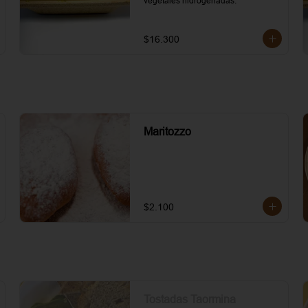
vegetales hidrogenadas.
$16.300
Maritozzo
$2.100
Tostadas Taormina