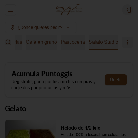
Abrir menu de navegación
Login
¿Dónde quieres pedir?
bidas frías
Café en grano
Pasticceria
Salato Stadio
Acumula
Puntoggis
Únete
Regístrate, gana puntos con tus compras y
canjealos por productos y más
Gelato
Helado de 1/2 kilo
Helado 100% artesanal, sin colorantes, 