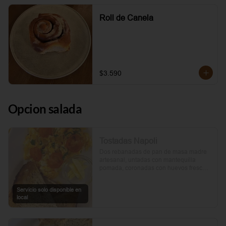
Roll de Canela
$3.590
Opcion salada
Tostadas Napoli
Dos rebanadas de pan de masa madre 
artesanal, untadas con mantequilla 
pomada, coronadas con huevos frescos 
y tomates cherry asados al aceite de 
oliva. Un toque de perejil fresco, sal y 
Servicio solo disponible en
pimienta.
local