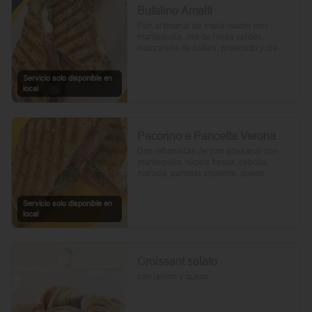
Bufalino Amalfi
Pan artesanal de masa madre con 
mantequilla, mix de hojas verdes, 
mozzarella de búfala, prosciutto y crema 
de tomates cherry. Un toque de vinagre, 
aceite de oliva, orégano, sal y pimienta 
Servicio solo disponible en
completan esta delicia.
local
Pecorino e Pancetta Verona
Dos rebanadas de pan artesanal con 
mantequilla, rúcula fresca, cebolla 
morada, panceta crujiente, queso 
pecorino y tomates cherry asados. Todo 
realzado con mayonesa al romero, sal, 
Servicio solo disponible en
pimienta y un toque de aceite de oliva.
local
Croissant salato
con jamon y queso