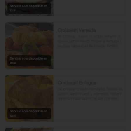
Servicio solo disponible en
local
Croissant Venezia
Un croissant suave y dorado, relleno de 
queso, jamón fresco, crujiente lechuga y 
jugosas rebanadas de tomate. Perfecto 
para comenzar el día.
Servicio solo disponible en
local
Croissant Bologna
Un croissant recién horneado, relleno de 
queso, jamón suave y cremosos huevos 
revueltos sazonados con sal y pimienta, 
preparados con un toque de aceite de 
oliva.
Servicio solo disponible en
local