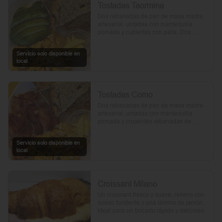
Tostadas Taormina
Dos rebanadas de pan de masa madre 
artesanal, untadas con mantequilla 
pomada y cubiertas con palta. Dos 
huevos frescos y un toque de perejil 
picado, mientras el aceite de oliva, la sal 
Servicio solo disponible en
y la pimienta realzan su sabor natural.
local
Tostadas Como
Dos rebanadas de pan de masa madre 
artesanal, untadas con mantequilla 
pomada y crujientes rebanadas de 
tocino. Dos huevos frescos y con un 
toque de perejil, sal y pimienta.
Servicio solo disponible en
local
Croissant Milano
Un croissant fresco y suave, relleno con 
queso fundente y una lámina de jamón, 
ideal para un bocado rápido y delicioso.